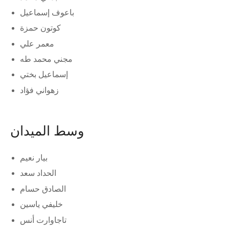
باعوف إسماعيل
كوتون حمزة
معمر علي
مجني محمد طه
إسماعيل بختي
زهواني فؤاد
وسط الميدان
بيار نعيم
الحداد سعد
الصادق حسام
خليفي ياسين
تاجاوارت أنس