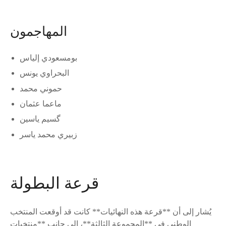
المهاجمون
بومسعودي إلياس
البحراوي يونس
حموني محمد
ماعما عثمان
گسيم ياسين
زبيري محمد ياسر
قرعة البطولة
يُشار إلى أن **قرعة هذه النهائيات** كانت قد أوقعت المنتخب
الوطني في **المجموعة الثالثة**، إلى جانب **منتخبات