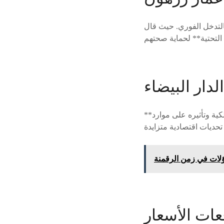
بالتدخل الفوري. حيث قال
لدار البيضاء
**التجار** في الدار البيضاء قلقون من *مشروع إعادة الهيكلة* الذي يسبب مخاوف من نزع الملكية وتأثيره على موارد
ؤلات في زمن الرقمنة
عات الأسعار