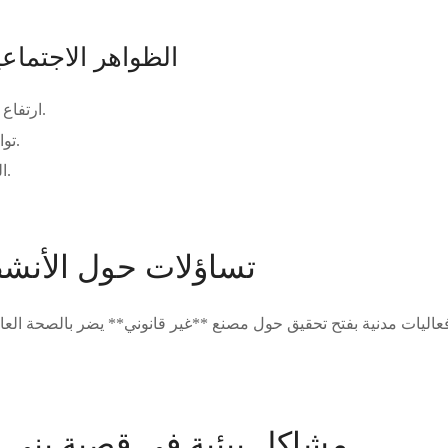
الظواهر الاجتماع
ارتفاع أسعار إيجارات الشقق.
توافد الطلبة على المدينة.
البحث عن فرص العمل.
تساؤلات حول الأنشط
عاليات مدنية بفتح تحقيق حول مصنع **غير قانوني** يضر بالصحة العام
مشاكل بيئية في قصبة بني 