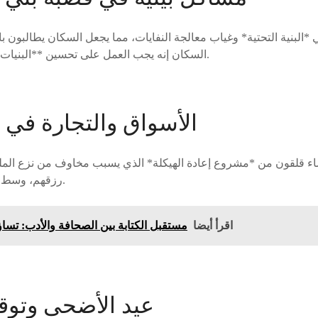
 *البنية التحتية* وغياب معالجة النفايات، مما يجعل السكان يطالبون 
السكان إنه يجب العمل على تحسين **البنيات التحتية** لحماية صحتهم.
الأسواق والتجارة في ا
رزقهم، وسط تحديات اقتصادية متزايدة.
اقرأ أيضا
مستقبل الكتابة بين الصحافة والأدب: تسا
عيد الأضحى وتوق