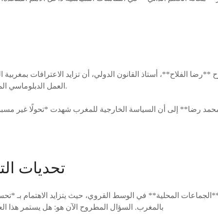
**رضا الفلاح**، أستاذ القانون الدولي، أن تزايد الاعترافات بمغربية 
العمل الدبلوماسي المغربي* على المدى البعيد.
محمد رضا** إلى أن السياسة الخارجية للمغرب شهدت *تحولًا غير مسب
تحديات التن
الجماعات المحلية** في الوسط القروي، حيث يتزايد الاهتمام بـ *تحسين 
بالمغرب. السؤال المطروح الآن هو: هل يستمر هذا الع