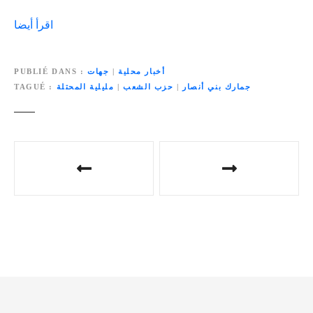
اقرأ أيضا
أخبار محلية
|
جهات
PUBLIÉ DANS
جمارك بني أنصار
|
حزب الشعب
|
مليلية المحتلة
TAGUÉ
N
a
v
i
g
a