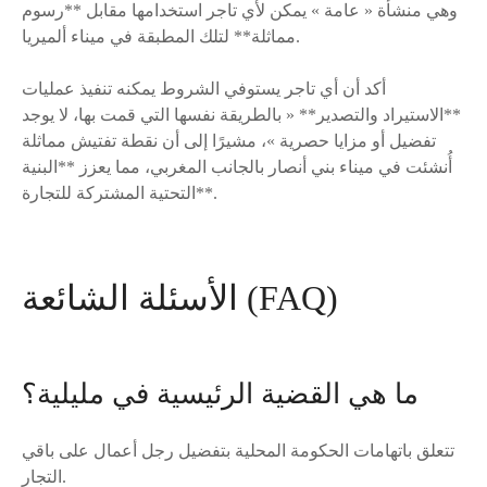
وهي منشأة « عامة » يمكن لأي تاجر استخدامها مقابل **رسوم
مماثلة** لتلك المطبقة في ميناء ألميريا.
أكد أن أي تاجر يستوفي الشروط يمكنه تنفيذ عمليات
**الاستيراد والتصدير** « بالطريقة نفسها التي قمت بها، لا يوجد
تفضيل أو مزايا حصرية »، مشيرًا إلى أن نقطة تفتيش مماثلة
أُنشئت في ميناء بني أنصار بالجانب المغربي، مما يعزز **البنية
التحتية المشتركة للتجارة**.
الأسئلة الشائعة (FAQ)
ما هي القضية الرئيسية في مليلية؟
تتعلق باتهامات الحكومة المحلية بتفضيل رجل أعمال على باقي
التجار.