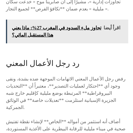
تجاوزات إدارية »، مشيرًا إلى أن صابرينا موح « خدعت سكان
مليلية » بعدم ضمان **تكافؤ الفرص** لجميع التجار ».
اقرأ أيضا
تجاوز ملء السدود في المغرب 27%: ماذا يعني
هذا المستقبل المائي؟
رد رجل الأعمال المعني
رفض رجل الأعمال المعني الاتهامات الموجهة ضده بشدة، ونفى
وجود أي **احتكار لعمليات التصدير**، معتبراً أن **التحديات
البيروقراطية** المرتبطة بوضع مليلية كإقليم خارج شبه
الجزيرة الإسبانية استلزمت **تعديلات خاصة** في الوثائق
الجمركية.
أضاف أنه استثمر من أمواله **الخاص** لإنشاء نقطة تفتيش
صحية في ميناء مليلية للرقابة البيطرية على الأغذية المستوردة،