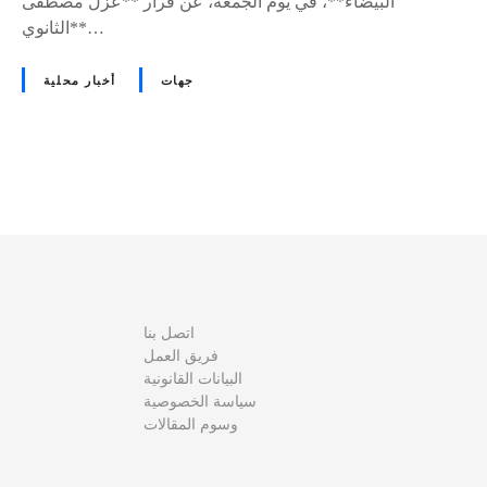
البيضاء**، في يوم الجمعة، عن قرار **عزل مصطفى
الثانوي**…
جهات
أخبار محلية
D
e
v
i
اتصل بنا
فريق العمل
s
البيانات القانونية
سياسة الخصوصية
a
وسوم المقالات
v