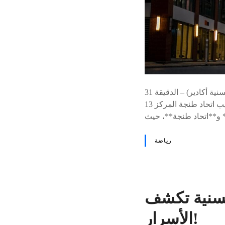
النقاط الرئيسية النقطة التفاصيل نتيجة المباراة تعادل إيجابي 1-1 أهداف المباراة باب إيلو (حسنية أكادير) – الدقيقة 31
هيثم البهجة (اتحاد طنجة) – الدقيقة 78 ترتيب حسنية أكادير المركز 11 برصيد 16 نقطة ترتيب اتحاد طنجة المركز 13
رياضة
لحسنية تكشف
الأسرار!