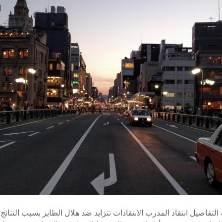
التفاصيل انتقاد المدرب الانتقادات تتزايد ضد هلال الطاير بسبب النتائج 