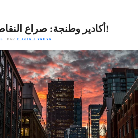
أكادير وطنجة: صراع النقاط والمفاجآت!
26
PAR
ELGHALI YAHYA