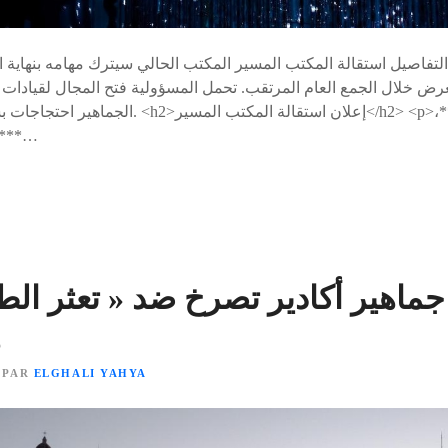
التفاصيل استقالة المكتب المسير المكتب الحالي سيترك مهامه بنهاية ال
 خلال الجمع العام المرتقب. تحمل المسؤولية فتح المجال لقيادات ج
الجماهير احتجاجات بسبب النتائج غير المرضية. <h2>إ
**كاتب عام حسنية أكادير**…
جماهير أكادير تصرخ ضد « تعثر الطاي
ه
PAR
ELGHALI YAHYA