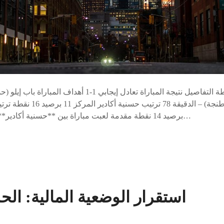
برصيد 14 نقطة مقدمة لعبت مباراة بين **حسنية أكادير** و**اتحاد طنجة**، حيث…
استقرار الوضعية المالية: ا