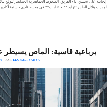
جابية على تحسن أداء الفريق. الضغوط الجماهيرية الجماهير تتوقع نتائ
للمدرب هلال الطاير تتزايد **الانتقادات** في محيط نادي حسنية أكادير
برباعية قاسية: الماص يسيطر ع
26
PAR
ELGHALI YAHYA