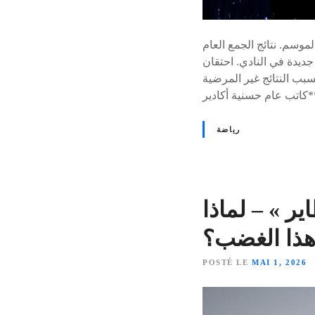
موسم. نتائج الجمع العام
ديدة في النادي. احتقان
علان استقالة المكتب المسير</h2> <p>أفاد **امحند أهرابا**،
رياضة
ر » – لماذا
ذا الغضب؟
POSTÉ LE
MAI 1, 2026