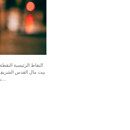
نورث ستار 2025 تشارك **وكالة بيت مال القدس الشريف** في معرض **“إكسباند نورث ستار…