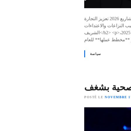
النقاط الرئيسية النقطة التفاصيل حصيلة 2025 دعم الإجراءات الإنسانية في القدس وغزة. مشاريع 2026 تعزيز التجارة
ت. <h2>تقديم وكالة بيت مال القدس
الشريف</h2> <p>قدمت وكالة بيت مال القدس الشريف، اليوم الخميس بالرباط، **حصيلة إنجازاتها** لسنة 2025،
سياسة
POSTÉ LE
NOVEMBRE 17