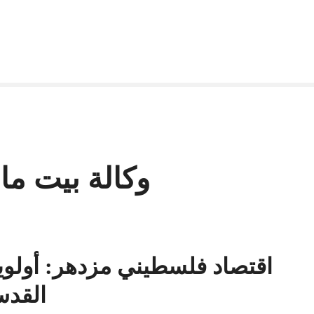
وكالة بيت م
اقتصاد فلسطيني مزدهر: أولوي
القدس ل