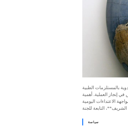
دوية بالمستلزمات الطبية
ي إنجاز العملية. أهمية
h>عملية تجهيز النقاط الصحية</h2> <p>أنهت
سياسة