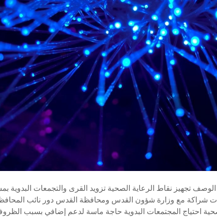
 الوصف تجهيز نقاط الرعاية الصحية تزويد القرى والتجمعات البدوية بم
رات شراكة مع وزارة شؤون القدس ومحافظة القدس دور نائب المحافظ ت
ية احتياج المجتمعات البدوية حاجة ماسة لدعم إضافي بسبب الظروف