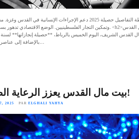
وتمكين التجار الفلسطينيين. الوضع الاقتصادي تدهور بسبب النزاعات والاعتداءا
بالإضافة إلى عناصر **مخطط عملها** للعام…
بيت مال القدس يعزز الرعاية الصحية بشغف!
, 2025
PAR
ELGHALI YAHYA