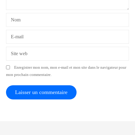
e
l
Nom
’
a
E-mail
r
Site web
t
Enregistrer mon nom, mon e-mail et mon site dans le navigateur pour
i
mon prochain commentaire.
c
l
e