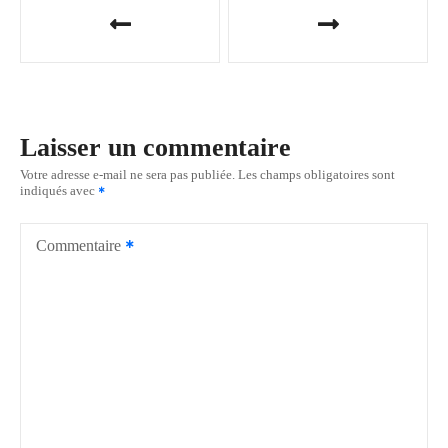
N
a
v
i
Laisser un commentaire
g
Votre adresse e-mail ne sera pas publiée.
Les champs obligatoires sont
indiqués avec
a
t
Commentaire
i
o
n
d