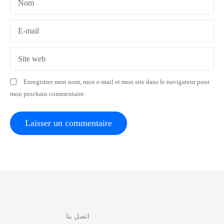
Nom
’
a
E-mail
r
Site web
t
Enregistrer mon nom, mon e-mail et mon site dans le navigateur pour
i
mon prochain commentaire.
c
l
e
اتصل بنا