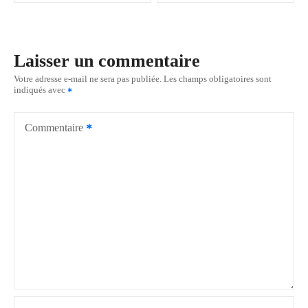
v
i
Laisser un commentaire
g
Votre adresse e-mail ne sera pas publiée.
Les champs obligatoires sont
indiqués avec
a
t
Commentaire
i
o
n
d
e
l