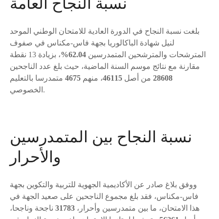
نسبة النجاح العامة
بلغت نسبة النجاح في الدورة العادية للامتحان الوطني الموحد
لنيل شهادة الباكالوريا بجهة فاس-مكناس في صفوف
المترشحات والمترشحين المتمدرسين
62.04%
، بزيادة 13 نقطة
مقارنة مع نتائج موسم السنة الماضية، حيث بلغ عدد الناجحين
28608
من أصل
46115
، منهم
4675
متمدرسا بالتعليم
الخصوصي.
نسبة النجاح بين المتمدرسين
والأحرار
ووفق بلاغ صادر عن الأكاديمية الجهوية للتربية والتكوين بجهة
فاس-مكناس، فقد بلغ مجموع الناجحين على صعيد الجهة في
هذا الامتحان، ما بين متمدرسين وأحرار،
31783
ناجحة وناجحا،