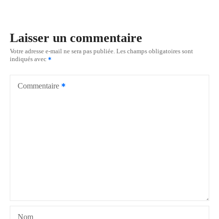
v
i
Laisser un commentaire
g
Votre adresse e-mail ne sera pas publiée.
Les champs obligatoires sont
indiqués avec
a
t
Commentaire
i
o
n
d
e
l
Nom