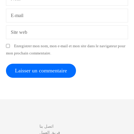
’
a
E-mail
r
Site web
t
Enregistrer mon nom, mon e-mail et mon site dans le navigateur pour
i
mon prochain commentaire.
c
l
e
اتصل بنا
فريق العمل