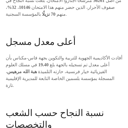
من أصل
56261
مترشحا اجتازوا الامتحان. بلغت نسبة النجاح في
صفوف الأحرار، الذين حضر منهم هذا الامتحان
10146
،
32%
،
بالمؤسسة السجنية.
منهم
70 نزيلًا
أعلى معدل مسجل
أفادت الأكاديمية الجهوية للتربية والتكوين بجهة فاس-مكناس بأن
أعلى معدل تم تسجيله بالجهة بلغ
19.40
في مسلك العلوم
الفيزيائية خيار فرنسية، حازته التلميذة
هبة الله مرهيس
،
المسجلة بمؤسسة بلسمين الخاصة التابعة للمديرية الإقليمية
تازة.
نسبة النجاح حسب الشعب
والتخصصات