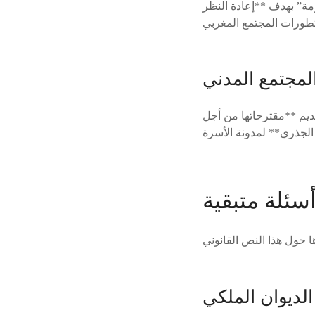
مة” بهدف **إعادة النظر
لمجتمع المدني
ديم **مقترحاتها من أجل
سئلة متبقية
الديوان الملكي