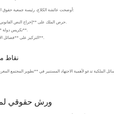
أوضحت عائشة الكلاع، رئيسة جمعية حقوق الضحايا، ثلاث نقاط إيجابية:
حرص الملك على **إخراج النص القانوني** في القريب العاجل.
تكريس دولة **القانون والمؤسسات**.
التركيز على **فضائل الاجتهاد المستنير والبناء**.
نقاط م
ائل الملكية تدعو لأهمية الاجتهاد المستنير في **تطوير المجتمع المغ
ورش حقوقي لمد