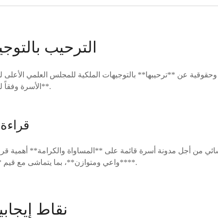
الترحيب بالتوجي
وحقوقية عن **ترحيبها** بالتوجيهات الملكية للمجلس العلمي الأعلى 
الأسرة وفقاً لمبادئ **الإسلام السمحة**.
قراءة 
نسائي من أجل مدونة أسرة قائمة على **المساواة والكرامة** أهمية قر
**واعي ومتوازن**، بما يتماشى مع قيم **الاعتدال والاجتهاد البناء**.
نقاط إيجاب