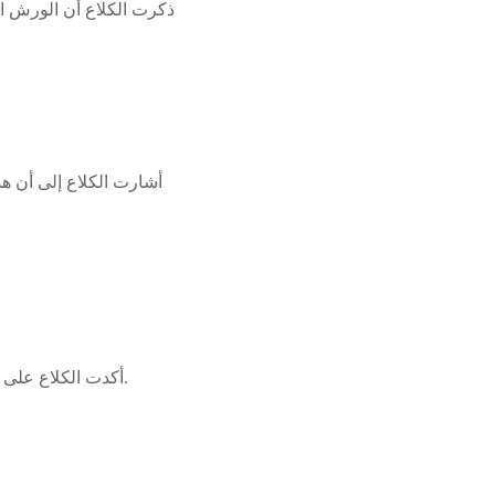
ذكرت الكلاع أن الورش ال
أشارت الكلاع إلى أن ه
أكدت الكلاع على أهمية النقاش العمومي الذي فتح المجال لمكونات المجتمع لتقديم آراءها حول هذا النص القانوني.