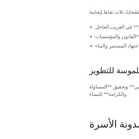
لموسة للتطوير
ربي** وتحقيق **المساواة
والكرامة** للنساء.
ونة الأسرة