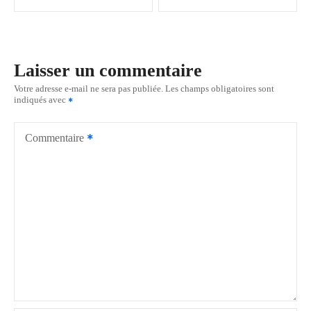
v
i
Laisser un commentaire
g
Votre adresse e-mail ne sera pas publiée.
Les champs obligatoires sont
indiqués avec
a
t
Commentaire
i
o
n
d
e
l