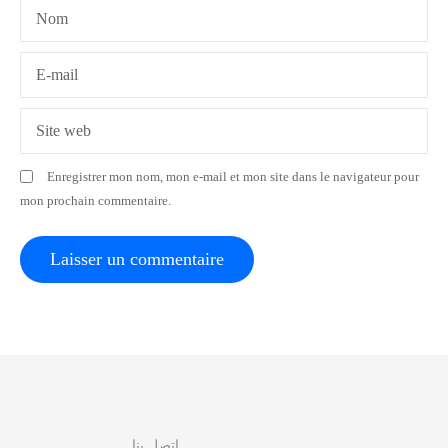
Nom
’
a
E-mail
r
Site web
t
Enregistrer mon nom, mon e-mail et mon site dans le navigateur pour
i
mon prochain commentaire.
c
l
e
اتصل بنا