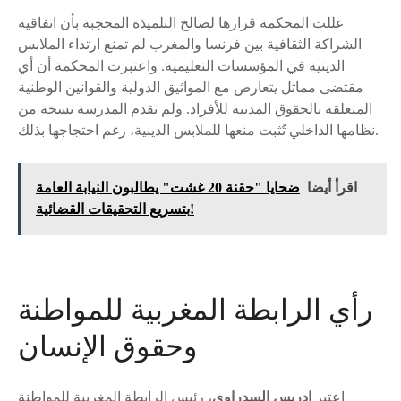
عللت المحكمة قرارها لصالح التلميذة المحجبة بأن اتفاقية
الشراكة الثقافية بين فرنسا والمغرب لم تمنع ارتداء الملابس
الدينية في المؤسسات التعليمية. واعتبرت المحكمة أن أي
مقتضى مماثل يتعارض مع المواثيق الدولية والقوانين الوطنية
المتعلقة بالحقوق المدنية للأفراد. ولم تقدم المدرسة نسخة من
نظامها الداخلي تُثبت منعها للملابس الدينية، رغم احتجاجها بذلك.
اقرأ أيضا
ضحايا "حقنة 20 غشت" يطالبون النيابة العامة
بتسريع التحقيقات القضائية!
رأي الرابطة المغربية للمواطنة
وحقوق الإنسان
اعتبر
إدريس السدراوي
، رئيس الرابطة المغربية للمواطنة