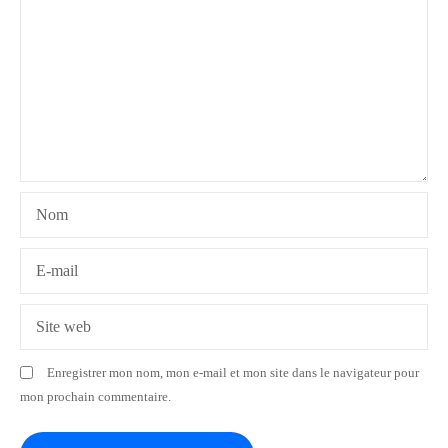
o
n
d
e
l
Nom
’
a
E-mail
r
Site web
t
Enregistrer mon nom, mon e-mail et mon site dans le navigateur pour
i
mon prochain commentaire.
c