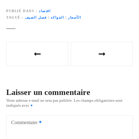
اقتصاد
PUBLIÉ DANS
الأسعار
|
الفواكه
|
فصل الصيف
TAGUÉ
N
a
v
i
Laisser un commentaire
g
Votre adresse e-mail ne sera pas publiée.
Les champs obligatoires sont
indiqués avec
a
t
Commentaire
i