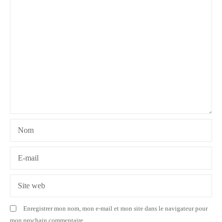
i
o
n
d
e
l
Nom
’
a
E-mail
r
Site web
t
Enregistrer mon nom, mon e-mail et mon site dans le navigateur pour
i
mon prochain commentaire.