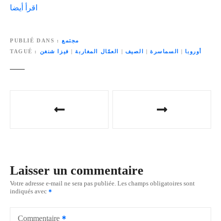
اقرأ أيضا
مجتمع
PUBLIÉ DANS
أوروبا
|
السماسرة
|
الصيف
|
العمّال المغاربة
|
فيزا شنغن
TAGUÉ
N
a
v
i
Laisser un commentaire
g
Votre adresse e-mail ne sera pas publiée.
Les champs obligatoires sont
indiqués avec
a
t
Commentaire