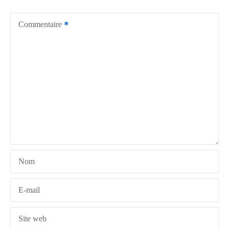
a
t
Commentaire
i
o
n
d
e
l
Nom
’
a
E-mail
r
Site web