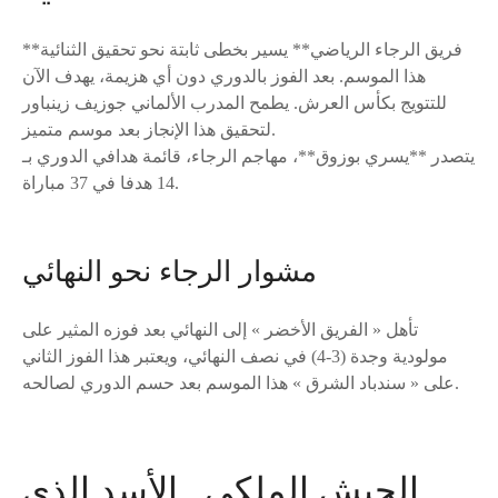
**فريق الرجاء الرياضي** يسير بخطى ثابتة نحو تحقيق الثنائية
هذا الموسم. بعد الفوز بالدوري دون أي هزيمة، يهدف الآن
للتتويج بكأس العرش. يطمح المدرب الألماني جوزيف زينباور
لتحقيق هذا الإنجاز بعد موسم متميز.
يتصدر **يسري بوزوق**، مهاجم الرجاء، قائمة هدافي الدوري بـ
14 هدفا في 37 مباراة.
مشوار الرجاء نحو النهائي
تأهل « الفريق الأخضر » إلى النهائي بعد فوزه المثير على
مولودية وجدة (3-4) في نصف النهائي، ويعتبر هذا الفوز الثاني
على « سندباد الشرق » هذا الموسم بعد حسم الدوري لصالحه.
الجيش الملكي.. الأسد الذي