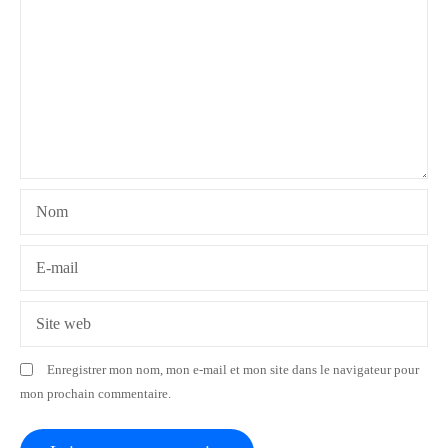
o
n
d
e
l
Nom
’
a
E-mail
r
Site web
t
Enregistrer mon nom, mon e-mail et mon site dans le navigateur pour
i
mon prochain commentaire.
c