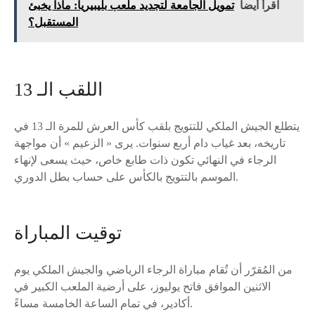
اقرأ أيضا
تمويل الجامعة لتجديد ملعب بليبيريا: ماذا يخبئ
المستقبل؟
اللقب الـ 13
يتطلع الجيش الملكي للتتويج بلقب كأس العرش للمرة الـ 13 في
تاريخه، بعد غياب دام أربع سنوات. يرى « الزعيم » أن مواجهة
الرجاء في النهائي تكون ذات طابع خاص، حيث يسعى لإنهاء
الموسم بالتتويج بالكأس على حساب بطل الدوري.
توقيت المباراة
من المُقرّر أن تُقام مباراة الرجاء الرياضي والجيش الملكي يوم
الاثنين الموافق فاتح يوليوز، على أرضية الملعب الكبير في
أكادير، في تمام الساعة الخامسة مساءً.