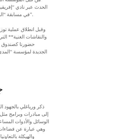
الحدث عبر نادي “إفريقيا 
في مسابقة “المقاولون الأفارقة الشباب”، وثلاث جوائز أخرى لرواد الأعمال الفاعلين في “التعاون جنوب-جنوب”.
وقبل انطلاق عملية توزي
والنقاشات الغنية** الت
حضورنا كصندوق اس
الجديدة لمؤسسة “المدى
ج
ذكر ورياغلي بالجهود ا
إلى مبادرات وبرامج مثل 
الوسائل والأدوات المساع
وهي عبارة عن فضاءات ت
والهيكلة بالتعاون