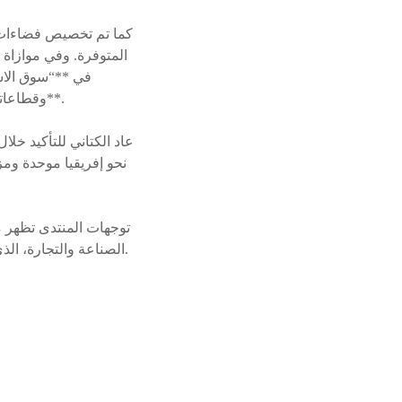
المتوفرة. وفي موازاة
وقطاعاتها الاستثمارية الإستراتيجية بهدف **تحفيز النمو الاقتصادي وجذب الاستثمارات الأجنبية المباشرة**.
عاد الكتاني للتأكيد خلا
نحو إفريقيا موحدة ومز
توجهات المنتدى تظهر م
الصناعة والتجارة، الذي شدد على ضرورة الاستثمار بالقدر والوعي الكافيين بحجم التحديات التي تواجه القارة الإفريقية.