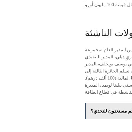
لات الناشئة
س المدير العام لمجموعة
ي ديلي، المدير التنفيذي
ا 250 ألف درهم، متبوعا بالمغربي يوسف بويخلف، المدير
ة، الذي حاز مبلغ 200 ألف درهم، قبل أن تسلم الجائزة الثالثة إلى
الأكورية أكو جويل أكبورندانغ، المديرة التنفيذية لشركة “إكلان”، الناشطة في التعليم والتكنولوجيا المالية (100 ألف درهم).
الأمر بأندريس بولينستي بيلينا لويمبا، المديرة
نتم مستعدون للتحدي؟