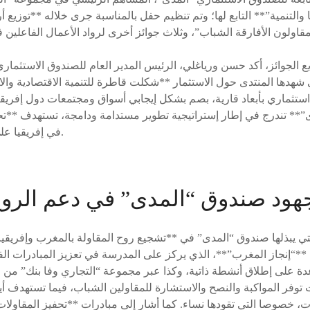
والتنمية”** التابع لها؛ وتم تنظيم حفل بالمناسبة جرى خلاله **توزيع أ
ع الجوائز، أكد حسن ورياغلي، الرئيس المدير العام للصندوق الاستثمار
ي شهدها المنتدى حول الاستثمار **شكلت قاطرة للتنمية الاقتصادية وا
تثماري بأبعاد قارية، بصم بشكل إيجابي أسواق ومجتمعات دول إفريقي
”** تندرج في إطار إستراتيجية تطوير مستدامة ودامجة، تستهدف **تح
في إفريقيا على التفوق والابتكار والدقة.
هود صندوق “المدى” في دعم الروح 
لتي يبذلها صندوق “المدى” في **تشجيع روح المقاولة بالمغرب وإفريقي
**“إنجاز المغرب”**، الذي يركز على المدرسة في تعزيز المبادرات ال
دة على إطلاق أنشطة ذاتية، وكذا عبر مجموعة “التجاري وفا بنك” من خ
وفر المواكبة والنصح والاستشارة للمقاولين الشباب، فيما تستهدف أيض
يات، خصوصا التي تقودها نساء. كما أشار إلى مبادرات **تحفيز المقاولات