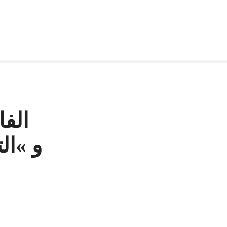
الفا
و »ا