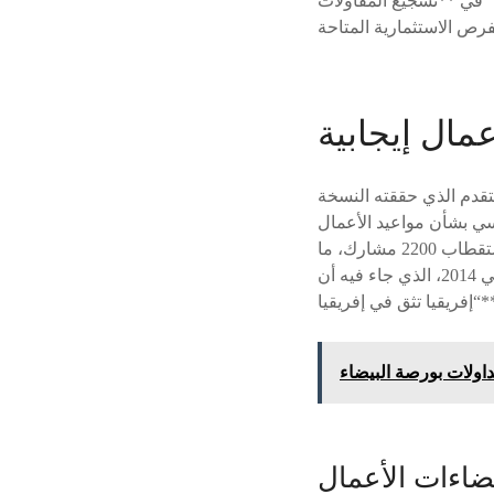
” في **تشجيع المقاولات
مال إيجابية
تقدم الذي حققته النسخة
 الأعمال B2B، التي بلغت 6000
موعد، مؤكدا في تصريح لهسبريس، بعد انتهاء أعمال حفل توزيع الجوائز، أن المنتدى تمكن من استقطاب 2200 مشارك، ما
يرسخ مكانته ضمن أجندة الأعمال الإفريقية، ويؤكد التوجه الوارد في الخطاب الملكي بأبيدجان في 2014، الذي جاء فيه أن
اءات الأعمال