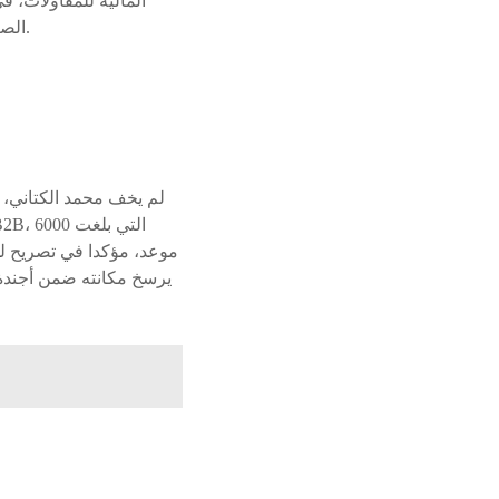
المالية للمقاولات، 
الصغرى والمتوسطة**، خصوصا الناشئة، إذ سترفع مستوى وعيها بشأن الفرص الاستثمارية المتاحة.
لم يخف محمد الكتاني، 