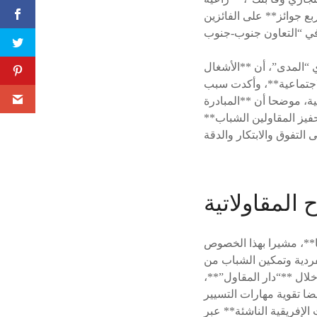
ربع جوائز** على الفائزين
ي “المدى”، أن **الأشغال
لاجتماعية**، وأكدت سبب
ة، موضحا أن **المبادرة
فيز المقاولين الشباب**
المقاولاتية
ا**، مشيرا بهذا الخصوص
فردية وتمكين الشباب من
لال **“دار المقاول”**،
ا تقوية مهارات التسيير
 الإفريقية الناشئة** عبر