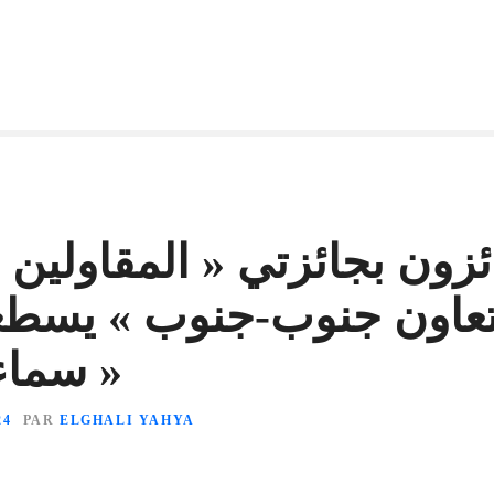
ئزون بجائزتي « المقاولين 
لتعاون جنوب-جنوب » يسط
سماء « المدى »
24
PAR
ELGHALI YAHYA