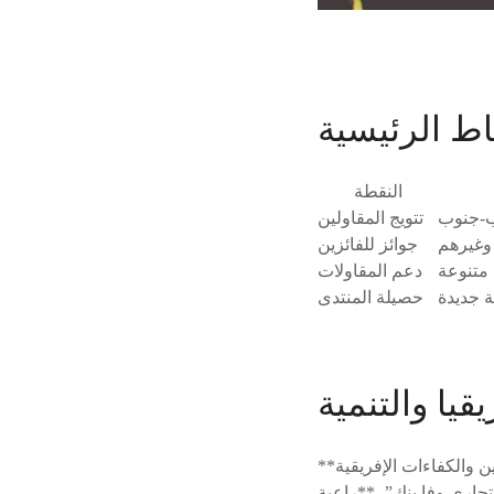
اط الرئيسية
النقطة
تتويج المقاولين
جوائز للفائزين
دعم المقاولات
حصيلة المنتدى
قيا والتنمية
إفريقيا والتنمية (فياد 2024) **تتويج المقاولين والكفاءات الإفريقية**
جاري وفا بنك”، **راعية