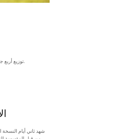
توزيع أربع جوائز لمسابقة « المقاولون الأفارقة الشباب » وثلاث جوائز للتعاون جنوب-جنوب.
ال
من قبل المؤسسة التا