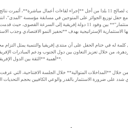
كما تم تخصيص فضاءات لصالح 11 بلدا من أجل **إجراء لقاءات أعمال مباشرة**، أ
 مع حفل توزيع الجوائز على المتوجين في مسابقة مؤسسة “المدى”، انت
في **“سوق الاستثمار”** بين وفود 11 دولة إفريقية إلى السرعة القصوى
ل كلمة له في ختام الحفل على أن منتدى إفريقيا والتنمية يمثل التزام م
دهرة، من خلال تعزيز التعاون بين دول الجنوب ودعم المبادرات الإفريق
أهمية **الثقة بين الدول الإفريقية والشراكات الاقتصادية**.
ن خلال **المداخلات المتوالية** خلال الجلسة الافتتاحية، التي عرف