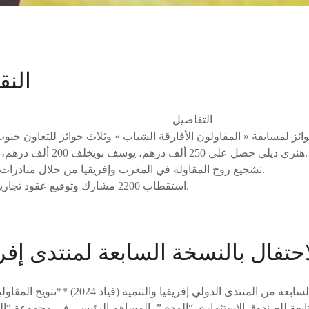
النق
التفاصيل
هنري ديلي حصل على 250 ألف درهم، يوسف بويخلف 200 ألف درهم، وغيرهم.
تشجيع روح المقاولة في المغرب وإفريقيا من خلال مبادرات متنوعة.
استقطاب 2200 مشارك وتوقيع عقود تجارية جديدة.
احتفال بالنسخة السابعة لمنتدى إفري
شهد ثاني أيام النسخة السابعة من المنتدى الدولي 
بعة للصندوق الاستثماري “المدى”، المساهم الرئيسي في مجموعة “الت