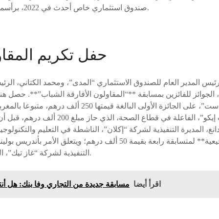
صندوق استثماري خاص أحدث في 2022، برأسمال قيمته 100 مليون أورو.
حفل تكريم المقاو
يس المدير العام للصندوق الاستثماري “المدى”، ومحمد الكتاني، الرئي
 الجوائز للفائزين بمسابقة **“المقاولون الأفارقة الشباب”**. حصل هنر
لشركة “كونغو بلاست”، على الجائزة الأولى البالغة قيمته
التنفيذي لشركة “ديب إيكو”، الفاعلة في قطاع الصح
كما تم منح **جائزة تشجيعية** لمتسابقة رابعة بقيمة 50 ألف درهم؛ ويتعلق 
التنفيذية لشركة “غاز تيك”، الناشطة في قطاع الطاقة.
اقرأ أيضا
مسابقة جديدة من التجاري وفا بنك: هل أ