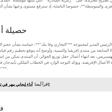
في تصريح للجريدة، على **رمزية المبادرة** التي تبنتها مؤسسة “المدى
حصيلة أع
الرئيس المدير لمجموعة **“التجاري وفا بنك”**، حماسه بشأن حجم ال
السابعة من منتدى إفريقيا والتنمية. وأوضح أنه يتوقع تحطيم رقم قياسي بشأن مواعيد
**“إفريقيا تثق في إفريقيا”**.
أداء إيجابي يبهر في تداولات بورصة البيضاء!
اقرأ أيضا
فض