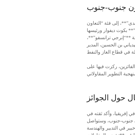
اون جنوب-جنوب
دى”**، إلى فئة “التعاون
** بكوت ديفوار ورئيسها
ة **“إنرجي ترانسفو”**،
دياني بن الحسين، المدير
لفائزين، ركزت فيها على
ال حول الجوائز
 إفريقيا، وأكد ثقته في
ون جنوب-جنوب، وستواصل
ير في التدبير والهندسة