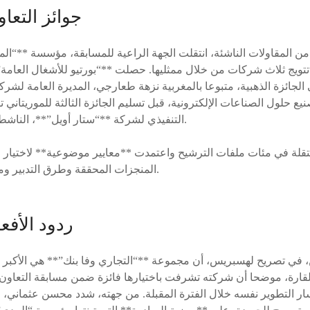
جوائز التع
 من المقاولات الناشئة، انتقلت الجهة الراعية للمسابقة، مؤسسة **“الم
ويج ثلاث شركات من خلال ممثليها. حصلت **“بورتيو للأشغال العامة”
لجائزة الذهبية، متبوعا بالمغربية نزهة طعارجي، المديرة العامة لشرك
 حلول الصناعات الإلكترونية، قبل تسليم الجائزة الثالثة للموريتاني تي
التنفيذي لشركة **“ستار أويل”**، الناشطة في قطاع الغاز والنفط.
قلة في مئات ملفات الترشيح واعتمدت **معايير موضوعية** لاختيار ا
المنجزات المحققة وطرق التدبير ومنهجية التطوير المقاولاتي.
ردود الأفع
ن، في تصريح لهسبريس، أن مجموعة **“التجاري وفا بنك”** هي الأكبر في
للقارة، موضحا أن شركته تشرفت باختيارها فائزة ضمن مسابقة التعا
ر التطوير نفسه خلال الفترة المقبلة. من جهته، شدد محسن عثماني، خب