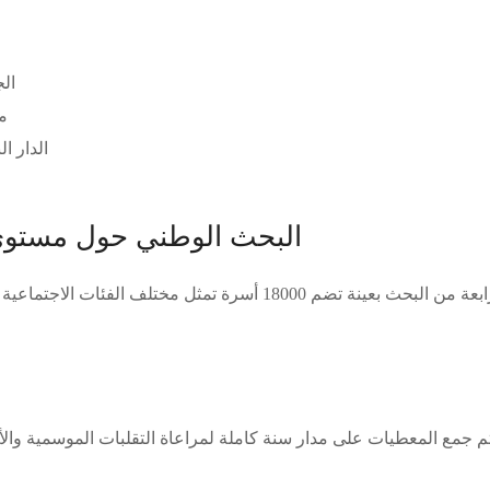
ف
الج
مر
الدار الب
البحث الوطني حول مستوى