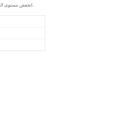
انخفض مستوى الفقر في جميع الجهات على مدى العقدين الماضيين بمتوسط انخفاض سنوي يزيد عن 10 في المئة.