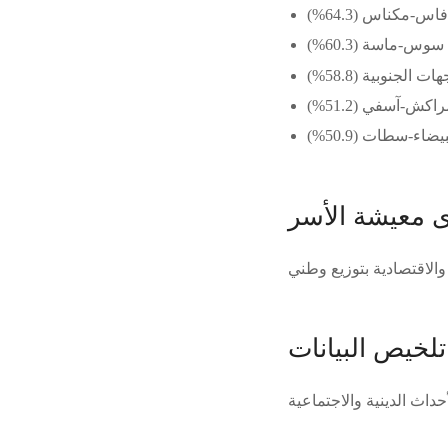
اس-مكناس (64.3%)
سوس-ماسة (60.3%)
هات الجنوبية (58.8%)
اكش-آسفي (51.2%)
يضاء-سطات (50.9%)
 معيشة الأسر
تلخيص البيانات