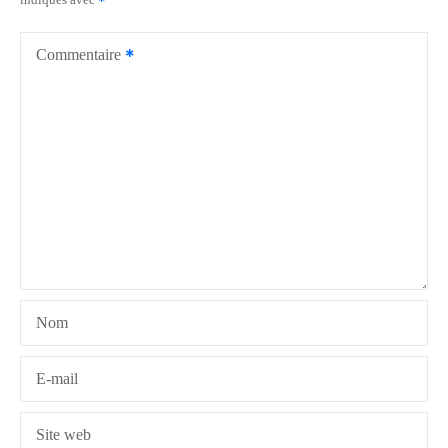
indiqués avec
a
t
Commentaire
i
o
n
d
e
l
Nom
’
a
E-mail
r
Site web