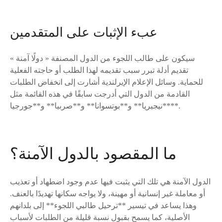
عبء الإثبات على المتقدمين
سيكون على طالب اللجوء من الدول المصنفة « دولًا آمنة »
تقديم أدلة تبرر سبب تقديمه لهذا الطلب أو حاجته الفعلية
للحماية. وسائل الإعلام الإيرلندية أشارت إلى انخفاض الطلبات
القادمة من الدول التي أدرجت سابقًا في هذه القائمة مثل
**نيجيريا** و**بوتسوانا** و**صربيا** و**جورجيا**.
ما المقصود بالدول الآمنة؟
الدول الآمنة هي تلك التي يثبت فيها عدم وجود اضطهاد أو تعذيب
أو معاملة غير إنسانية أو مهينة، ولا يواجه سكانها تهديدًا بالعنف.
وهذا يساعد في تيسير **ترحيل طالبي اللجوء** إلى بلدانهم
الأصلية، كما يسمح بقبول نسبة قليلة من الطلبات لأسباب