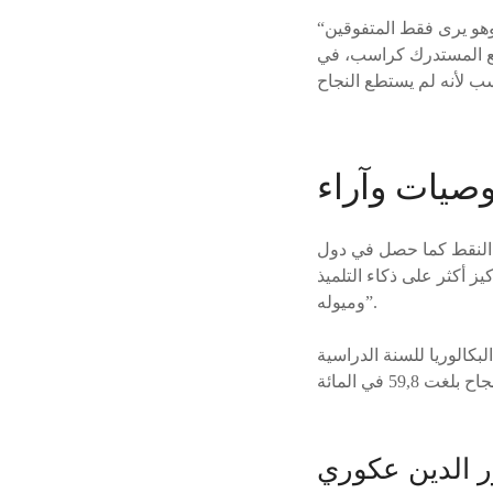
“قد يحسّ التلميذ صاحب معدل حسن ومستحسن ولا بأس به أو ضعيف، بأنه مهمّش من المجتمع وهو يرى فقط المتفوقين
وضع المستدرك كراسب، في
وصيات وآراء
طق النقط كما حصل في دول
ز أكثر على ذكاء التلميذ
وميوله”.
بكالوريا للسنة الدراسية
 الدين عكوري