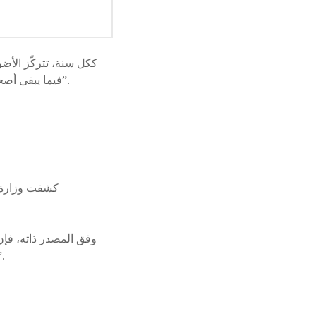
ككل سنة، تتركّز الأضوا
فيما يبقى أصحاب المعدلات الحسنة والمستحسنة والمنخفضة، والمستدركين وحتى الراسبين، في “ركن مظلم”.
كشفت وزارة ال
وفق المصدر ذاته، فإن
يوليوز المقبل، من بينهم 106 آلاف و725 مترشحا متمدرسا و40 