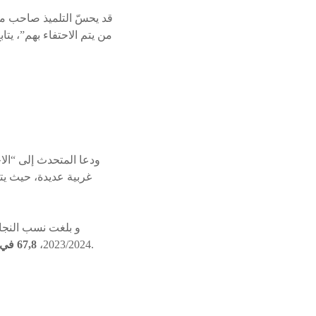
من يتم الاحتفاء بهم”، ي
ودعا المتحدث إلى “الا
غربية عديدة، حيث يت
و بلغت نسب النجاح 
، بزيادة بنسبة 8 في المائة عن السنة الماضية التي عرفت نسبة نجاح بلغت 59,8 في المائة.
2023/2024،
67,8 في المائة