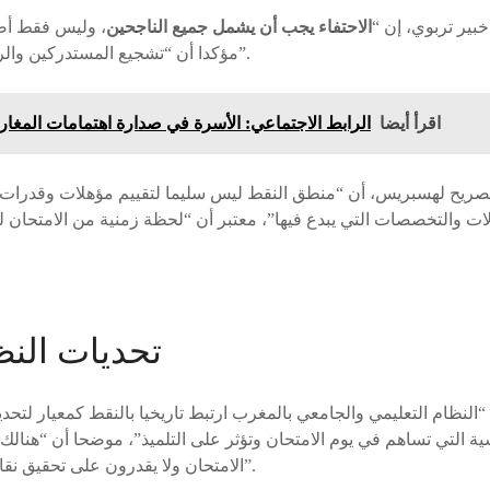
بير تربوي، إن “
الاحتفاء يجب أن يشمل جميع الناجحين
، وليس فقط أص
مؤكدا أن “تشجيع المستدركين والراسبين أمر ضروري وهام”.
اقرأ أيضا
الرابط الاجتماعي: الأسرة في صدارة اهتمامات المغ
ريح لهسبريس، أن “منطق النقط ليس سليما لتقييم مؤهلات وقدرات تلم
لات والتخصصات التي يبدع فيها”، معتبر أن “لحظة زمنية من الامتحان ل
تحديات النظ
“النظام التعليمي والجامعي بالمغرب ارتبط تاريخيا بالنقط كمعيار لتحد
ة التي تساهم في يوم الامتحان وتؤثر على التلميذ”، موضحا أن “هنالك تل
الامتحان ولا يقدرون على تحقيق نقاط عالية، والعكس صحيح”.