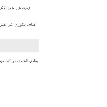
ويرى نور الدين عكور
أضاف عكوري، في تصريح ل
ونادى المتحدث بـ “تخصي