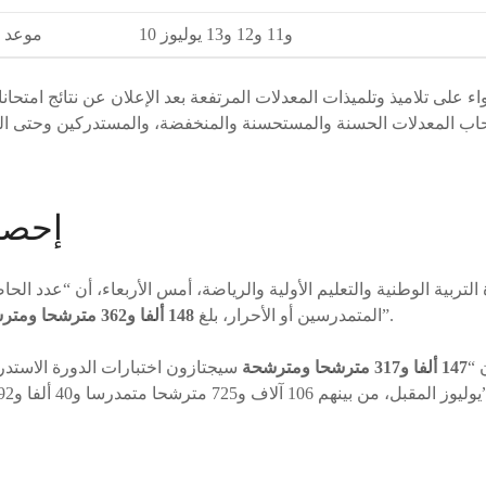
10 و11 و12 و13 يوليوز
موعد ا
ء على تلاميذ وتلميذات المعدلات المرتفعة بعد الإعلان عن نتائج امتحانات 
إحصا
تربية الوطنية والتعليم الأولية والرياضة، أمس الأربعاء، أن “عدد ال
، بنسبة 54 في المائة”.
المتمدرسين أو الأحرار، بلغ
148 ألفا و362 مترشحا ومترشحة
 “
147 ألفا و317 مترشحا ومترشحة
ألفا و592 من المترشحين الأحرار”.