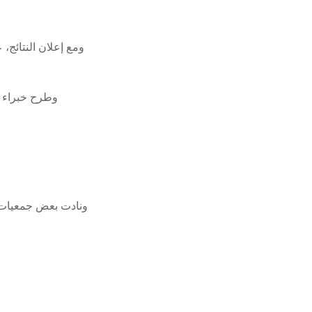
ومع إعلان النتائج، 
وطرح خبراء ف
ونادت بعض جمعيات أو