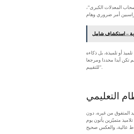
حاب المعدلات الكبرى”،
اربة – استكشاف شامل
يذ أو تلميذة، بل ذكاءه
م تكن أبدا محددا ومرجعا
للتقييم”.
ام التعليمي
يد المتفوق من غيره، دون
اميذ متميّزين يأتون يوم