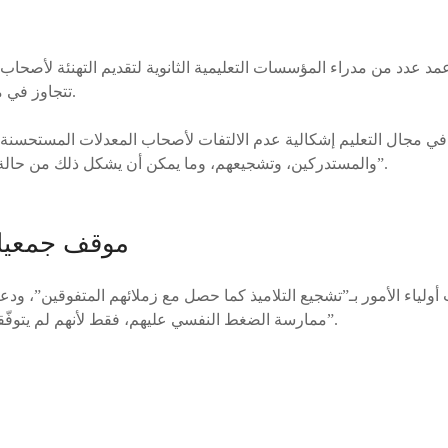
عمد عدد من مدراء المؤسسات التعليمية الثانوية لتقديم التهنئة لأصحاب 
تتجاوز في معظم الجهات 19 على 20.
ي مجال التعليم إشكالية عدم الالتفات لأصحاب المعدلات المستحسنة،
والمستدركين، وتشجيعهم، وما يمكن أن يشكل ذلك من حالة “الإقصاء وعدم الإنصاف”.
موقف جمعيات 
لياء الأمور بـ”تشجيع التلاميذ كما حصل مع زملائهم المتفوقين”، ودعت
ممارسة الضغط النفسي عليهم، فقط لأنهم لم يتوفّقوا في امتحان زمني عابر”.