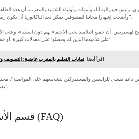
ي، رئيس فيدرالية آباء وأمهات وأولياء التلاميذ بالمغرب، أن هذه الظاه
وأضحت إشهارا مجانيا للمتفوقين يمكن بعد الباكالوريا أن يكون زملاؤهم العاديون أكثر تفوقا”.
هسبريس، أن جميع التلاميذ يجب الاحتفاء بهم دون استثناء، وعلى ال
على تلاميذها الذين لم يحصلوا على معدلات كبيرة، أو فشلوا هذه السنة في النجاح”.
اقرأ أيضا
نقابات التعليم بالمغرب غاضبة: التسويف و
ص دعم نفسي للراسبين والمستدركين لتشجيعهم على المواصلة”، محذرا
يعزز ظاهرة الهدر المدرسي”.
قسم الأسئلة الشائعة (FAQ)