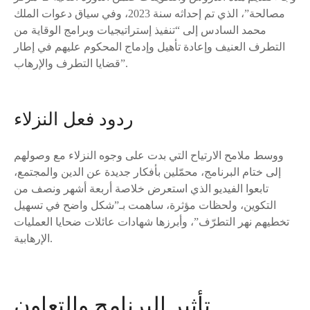
مصالحة”، الذي تم إحداثه سنة 2023، وفي سياق دعوات الملك
محمد السادس إلى “تنفيذ إستراتيجيات وبرامج الوقاية من
التطرف العنيف وإعادة تأهيل وإدماج المحكوم عليهم في إطار
قضايا التطرف والإرهاب”.
ردود فعل النزلاء
ووسط ملامح الارتياح التي بدت على وجوه النزلاء مع وصولهم
إلى ختام البرنامج، محمّلين بأفكار جديدة عن الدين والمجتمع،
تابعوا الفيديو الذي استعرض خلاصة أربعة أشهر ونصف من
التكوين، ولحظات مؤثرة، ساهمت بـ”شكل واضح في تسهيل
تخطيهم نهر التطرّف”، وأبرزها شهادات عائلات ضحايا العمليات
الإرهابية.
تأثير البرنامج والتعاون