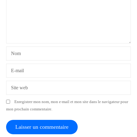
n
d
e
l
Nom
’
a
E-mail
r
Site web
t
Enregistrer mon nom, mon e-mail et mon site dans le navigateur pour
i
mon prochain commentaire.
c
l