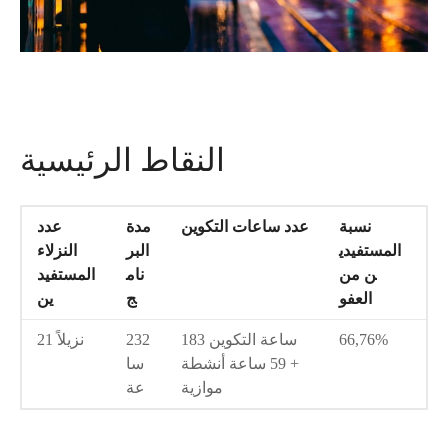
النقاط الرئيسية
نسبة
عدد ساعات التكوين
مدة
عدد
المستفيدي
البر
النزلاء
ن من
نام
المستفيد
العفو
ج
ين
66,76%
183 ساعة التكوين
232
21 نزيلاً
+ 59 ساعة أنشطة
سا
موازية
عة