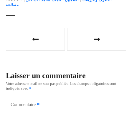
مصالحة
N
a
v
i
Laisser un commentaire
g
Votre adresse e-mail ne sera pas publiée.
Les champs obligatoires sont
indiqués avec
a
t
Commentaire
i
o