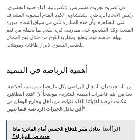
في تصريح لجريدة هسبريس الالكترونية، أفاد حميد الحضري،
رئيس الاتحاد الرياضي الشفشاوني لكرة القدم النسوية المشرف
على التظاهرة، بأن هذه المبادرة تأتي في سياق إشعاع صورة
المدينة وكذا التشجيع على ممارسة كرة القدم لما تحمله من قيم
نبيلة، خاصة فيما يتعلق بمقاربة النّوع من خلال فتح المجال
للعنصر النسوي لإبراز طاقاته ومؤهلاته.
أهمية الرياضة في التنمية
أبرز المتحدث أن المجال الرياضي بكل ما يحمله من قيم أخلاقية،
يعدّ من أهم قاطرات التنمية البشرية، موضحاً أنّ
“هذه التظاهرة
شكلت فرصة لفتياتنا للقاء فتيات من داخل وخارج الوطن في
.
أفق تبادل الخبرات الرياضية فيما بينهن”
اقرأ أيضا
تعادل مثير للدفاع الحسني أمام الماص: ماذا
حدث في المباراة؟