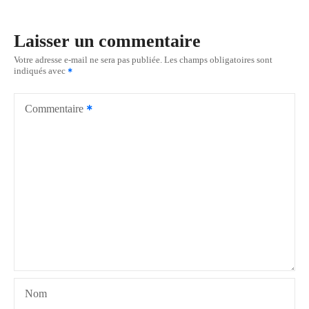
i
Laisser un commentaire
g
Votre adresse e-mail ne sera pas publiée.
Les champs obligatoires sont
indiqués avec
a
t
Commentaire
i
o
n
d
e
l
Nom
’