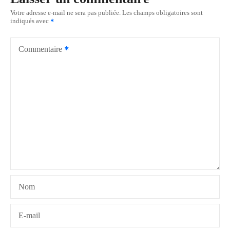
g
Votre adresse e-mail ne sera pas publiée.
Les champs obligatoires sont
indiqués avec
a
t
Commentaire
i
o
n
d
e
l
Nom
’
a
E-mail