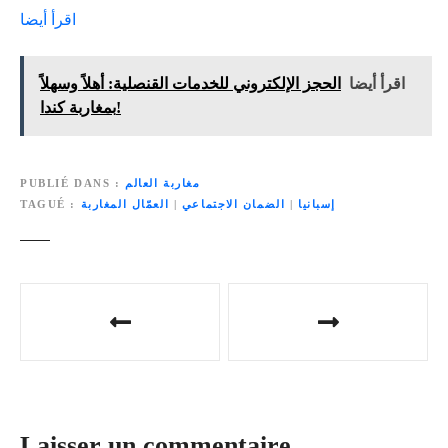
اقرأ أيضا
اقرأ أيضا
الحجز الإلكتروني للخدمات القنصلية: أهلاً وسهلاً
بمغاربة كندا!
مغاربة العالم
PUBLIÉ DANS
إسبانيا
|
الضمان الاجتماعي
|
العمّال المغاربة
TAGUÉ
N
a
v
i
Laisser un commentaire