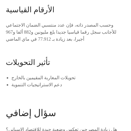
الأرقام القياسية
وحسب المصدر ذاته، فإن عدد منتسبي الضمان الاجتماعي
للأجانب سجل رقما قياسيا جديدا بلغ مليونين و882 ألفا و967
أجيرا، بعد زيادة بـ 77.912 في ماي الماضي
تأثير التحويلات
تحويلات المغاربة المقيمين بالخارج
دعم الاستراتيجيات التنموية
سؤال إضافي
هل زيادة المصرحين تعكس وضعية جيدة للاقتصاد الإسباني؟