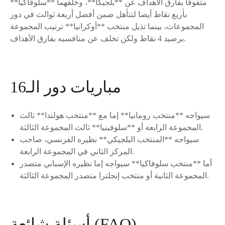
متفوقا بفارق الأهداف عن **بلجيكا**، وخلفهما **سلوفاكيا**
بأربع نقاط أيضا لتتأهل ضمن أفضل أربعة ثوالث في دور
المجموعات، بينما تذيل منتخب **أوكرانيا** ترتيب المجموعة
برصيد 4 نقاط ولكن تخلف عن منافسيه بفارق الأهداف.
مباريات دور الـ16
سيواجه **منتخب رومانيا** إما مع **منتخب هولندا** ثالث
المجموعة الرابعة أو **سلوفينيا** ثالث المجموعة الثالثة.
سيواجه **المنتخب البلجيكي** نظيره الفرنسي، صاحب
المركز الثاني في المجموعة الرابعة.
أما **منتخب سلوفاكيا** سيواجه إما نظيره الإسباني متصدر
المجموعة الثانية أو منتخب إنجلترا متصدر المجموعة الثالثة.
أسئلة شائعة (FAQ)