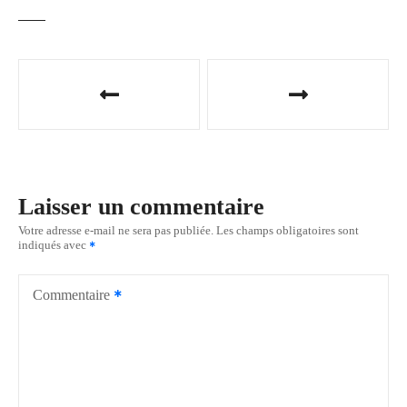
N
a
v
i
Laisser un commentaire
g
Votre adresse e-mail ne sera pas publiée.
Les champs obligatoires sont
indiqués avec
a
t
Commentaire
i
o