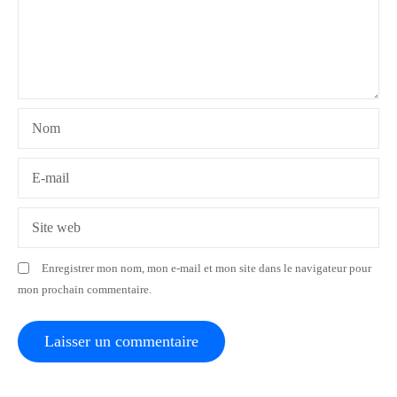
n
d
e
l
Nom
’
a
E-mail
r
Site web
t
Enregistrer mon nom, mon e-mail et mon site dans le navigateur pour
i
mon prochain commentaire.
c
l