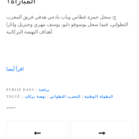
المباراة؟
ج: سجل حمزة غطاس وباب بادجي هدفي فريق المغرب
التطواني، فيما سجل يوسوفو دايو، يوسف مهري وجبريل واتارا
أهداف النهضة البركانية.
اقرأ أيضا
رياضة
PUBLIÉ DANS
البطولة الوطنية
|
المغرب التطواني
|
نهضة بركان
TAGUÉ
N
a