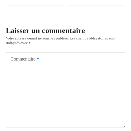
v
i
Laisser un commentaire
g
Votre adresse e-mail ne sera pas publiée.
Les champs obligatoires sont
indiqués avec
a
t
Commentaire
i
o
n
d
e