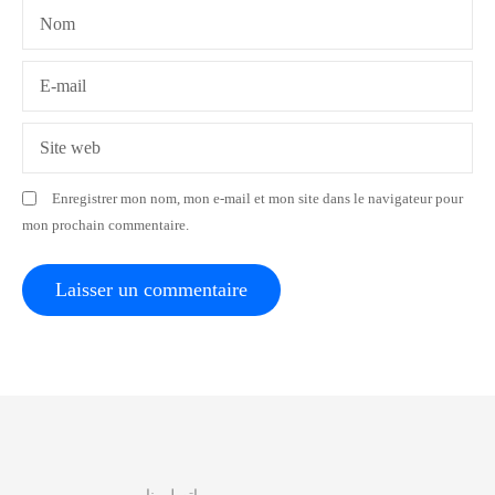
l
Nom
’
a
E-mail
r
Site web
t
Enregistrer mon nom, mon e-mail et mon site dans le navigateur pour
i
mon prochain commentaire.
c
l
e