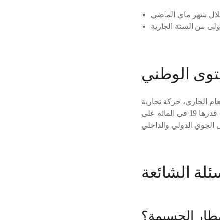
توى الوطني
ام الجاري، حركة تجارية
بلغت 12 مليونا و353 ألفا و496 مسافرا، مقابل 10 ملايين و421 ألفا و530 مسافرا، أي بزيادة قدرها 19 في المائة على
سئلة الشائعة
طار الحسيمة؟