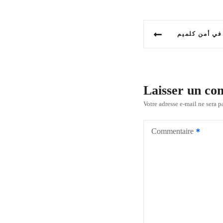
N
في أمن كلميم
a
v
i
Laisser un c
g
Votre adresse e-mail ne sera p
a
Commentaire
t
i
o
n