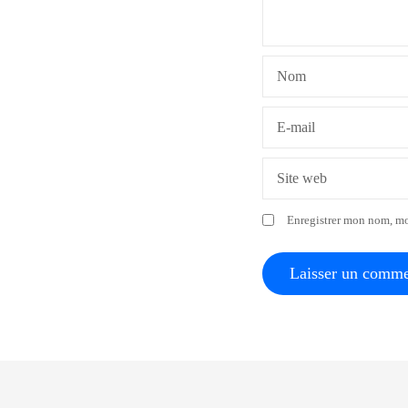
d
e
Nom
l
’
E-mail
a
Site web
r
Enregistrer mon nom, mo
t
i
c
l
e