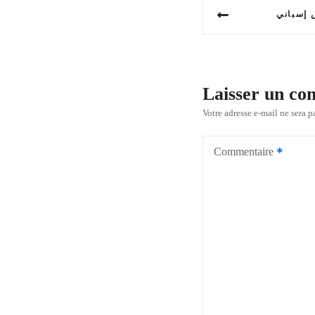
N
ش إسباني
a
v
i
Laisser un c
g
Votre adresse e-mail ne sera p
a
Commentaire
t
i
o
n
d