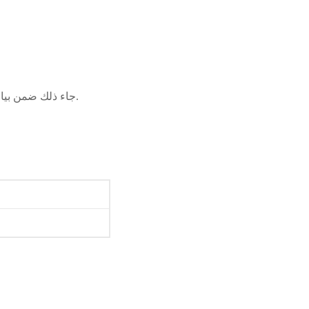
جاء ذلك ضمن بيان تخليداً لليوم العالمي للاجئين، حيث شدّدت الرابطة على أهمية إحترام حقوق اللاجئين وحمايتهم.