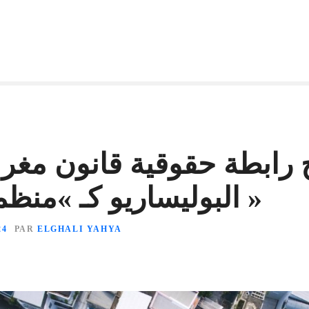
 رابطة حقوقية قانون مغ
البوليساريو كـ »منظمة إرهابية »
24
PAR
ELGHALI YAHYA