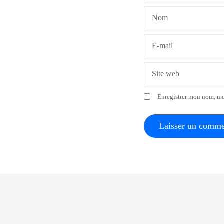
e
Nom
l
’
E-mail
a
Site web
r
Enregistrer mon nom, mo
t
i
c
l
e