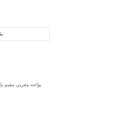
طل
يواجه مغربي مقيم بإ