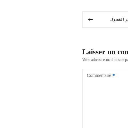
N
ر الفضول
a
v
i
Laisser un c
g
Votre adresse e-mail ne sera p
a
Commentaire
t
i
o
n