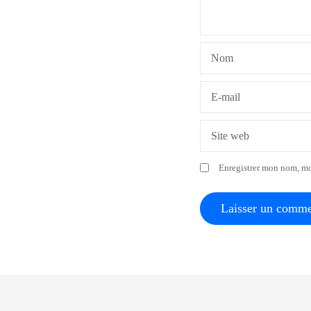
d
e
Nom
l
’
E-mail
a
Site web
r
Enregistrer mon nom, mo
t
i
c
l
e