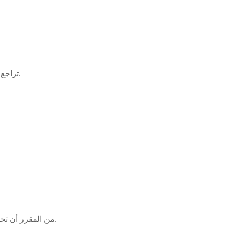
تراجع المتهم وقدّم اعتذاره بعد فترة، معلناً عن تصرفه بسبب غضبه وأنه ليس لديه نية لتنفيذ التهديدات.
من المقرر أن تحكم محكمة الجنايات التابعة للمحكمة الوطنية الإسبانية في مدريد، يوم الجمعة المقبل، في الملف.