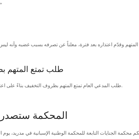
وصفهم بـ »ال
طلب تمتع المتهم ب
طلب المدعي العام تمتع المتهم بظروف التخفيف بناءً على اعترافه بالتهديدات واعتذاره.
المحكمة ستصدر ح