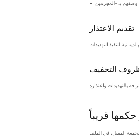
مجرمين »
تقديم الاعتذار
ظروف التخفيف
كمها قريباً