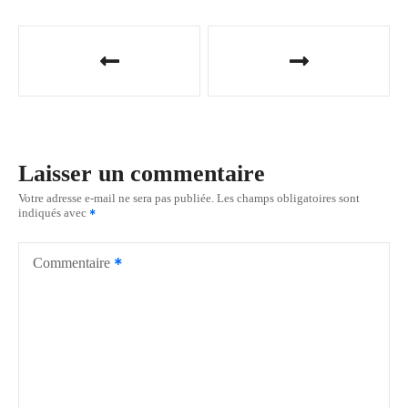
N
a
v
i
Laisser un commentaire
g
Votre adresse e-mail ne sera pas publiée.
Les champs obligatoires sont
indiqués avec
a
t
Commentaire
i
o
n