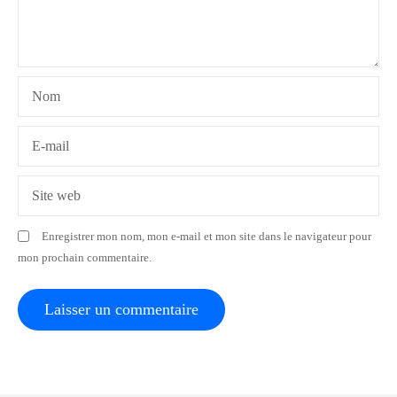
d
e
l
Nom
’
a
E-mail
r
Site web
t
Enregistrer mon nom, mon e-mail et mon site dans le navigateur pour
i
mon prochain commentaire.
c
l
e