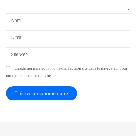
e
l
Nom
’
a
E-mail
r
Site web
t
Enregistrer mon nom, mon e-mail et mon site dans le navigateur pour
i
mon prochain commentaire.
c
l
e