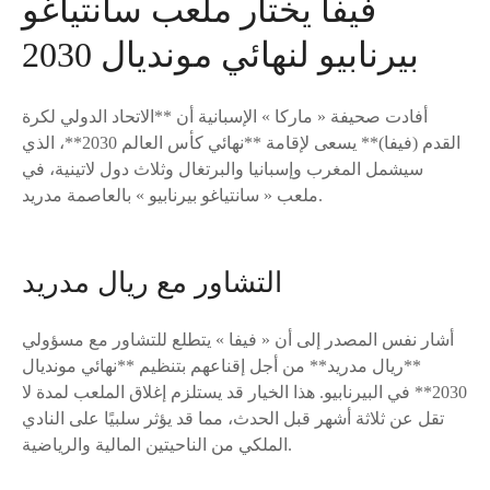
فيفا يختار ملعب سانتياغو
بيرنابيو لنهائي مونديال 2030
أفادت صحيفة « ماركا » الإسبانية أن **الاتحاد الدولي لكرة
القدم (فيفا)** يسعى لإقامة **نهائي كأس العالم 2030**، الذي
سيشمل المغرب وإسبانيا والبرتغال وثلاث دول لاتينية، في
ملعب « سانتياغو بيرنابيو » بالعاصمة مدريد.
التشاور مع ريال مدريد
أشار نفس المصدر إلى أن « فيفا » يتطلع للتشاور مع مسؤولي
**ريال مدريد** من أجل إقناعهم بتنظيم **نهائي مونديال
2030** في البيرنابيو. هذا الخيار قد يستلزم إغلاق الملعب لمدة لا
تقل عن ثلاثة أشهر قبل الحدث، مما قد يؤثر سلبيًا على النادي
الملكي من الناحيتين المالية والرياضية.