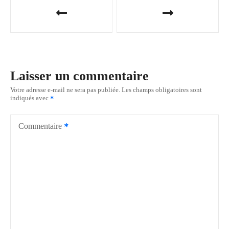
N
a
v
i
Laisser un commentaire
g
Votre adresse e-mail ne sera pas publiée.
Les champs obligatoires sont
indiqués avec
a
t
Commentaire
i
o
n
d