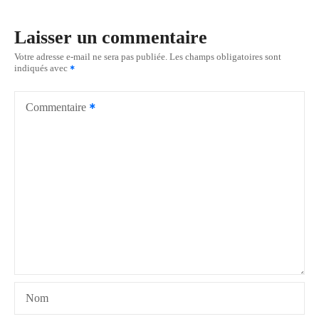
i
Laisser un commentaire
g
Votre adresse e-mail ne sera pas publiée.
Les champs obligatoires sont
indiqués avec
a
t
Commentaire
i
o
n
d
e
l
Nom
’