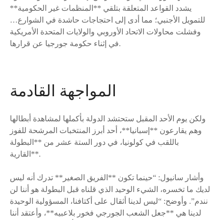
يشدد القواعد المتعلقة بتلقي **المنظمات غير الحكومية**
للتمويل الأجنبي؛ مما أدى إلى احتجاجات حاشدة في الشوارع…
وفشلت محاولات الاتحاد الأوروبي والولايات المتحدة الأمريكية
في إثناء حكومة جورجيا عن قرارها.
المواجهة القادمة
ولكن يوم الأحد المقبل ستحتشد الدولة بأكملها لمشاهدة أبطالها
وهم يقارعون **إسبانيا**، أحد أبرز المنتخبات المرشحة للفوز
باللقب في كولونيا، في دور الستة عشر من **البطولة
القارية**.
وأشار سانيول: “حينما تكون **الفريق الصغير** تدرك أنه ليس
لديك ما تخسره، الشيء الوحيد الذي قلناه قبل البطولة هو أننا لن
نندم”. وأوضح: “ليس لدينا أثقال على أكتافنا، المسؤولية الوحيدة
لدينا هي **جعل الشعب الجورجي فخور بلاعبيه**، وأعتقد أننا