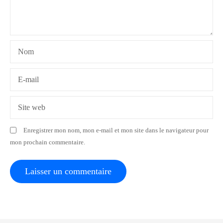
d
e
l
Nom
’
a
E-mail
r
Site web
t
Enregistrer mon nom, mon e-mail et mon site dans le navigateur pour
i
mon prochain commentaire.
c
l
e