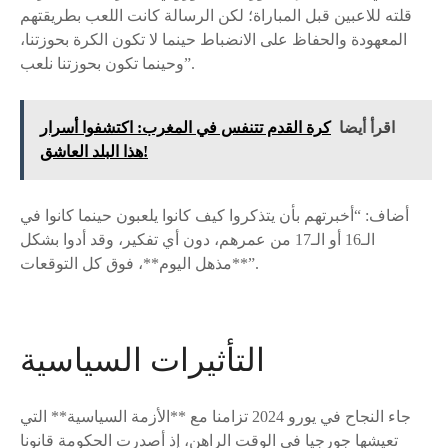
قلته للاعبين قبل المباراة؛ لكن الرسالة كانت اللعب بطريقتهم
المعهودة والحفاظ على الانضباط حينما لا تكون الكرة بحوزتنا،
وحينما تكون بحوزتنا نلعب”.
اقرأ أيضا
كرة القدم تتنفس في المغرب: اكتشفوا أسرار
هذا البلد العاشق!
أضاف: “أخبرتهم بأن يتذكروا كيف كانوا يلعبون حينما كانوا في
الـ16 أو الـ17 من عمرهم، دون أي تفكير، وقد أدوا بشكل
**مذهل اليوم**، فوق كل التوقعات”.
التأثيرات السياسية
جاء النجاح في يورو 2024 تزامنا مع **الأزمة السياسية** التي
تعيشها جورجيا في الوقت الراهن، إذ أصدرت الحكومة قانونا