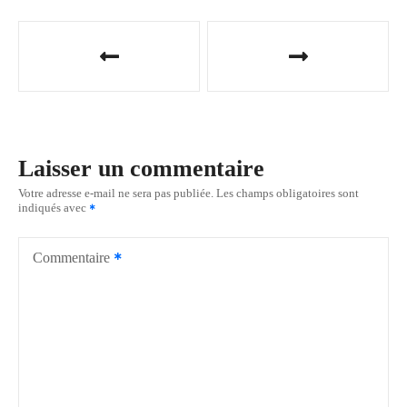
N
a
v
i
Laisser un commentaire
g
Votre adresse e-mail ne sera pas publiée.
Les champs obligatoires sont
indiqués avec
a
t
Commentaire
i
o
n