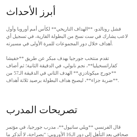
أبرز الأحداث
فشل رونالدو، **الهداف التاريخي** لكأس أمم أوروبا وأول
لاعب يشارك في ست نسخ من البطولة القارية، في تسجيل أي
أهداف خلال دور المجموعات للمرة الأولى في مسيرته.
تقدم منتخب جورجيا بهدف مبكر عن طريق **خفيشا
كفاراتسخيليا**، نجم نابولي، في الدقيقة الثانية؛ ثم أضاف
**جورج ميكوتادزي** الهدف الثاني في الدقيقة الـ57 من
**ضربة جزاء**، ليصبح هداف البطولة برصيد ثلاثة أهداف.
تصريحات المدرب
قال الفرنسي **ويلي سانيول**، مدرب جورجيا، في مؤتمر
صحافي بعد التأهل إلى دور الـ16 الأوروبي: “بصراحة، لا أتذكر ما