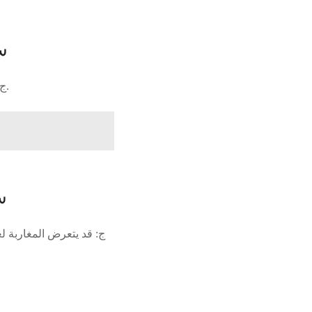
س
ج: نعم، ستؤثر هذه الزيادات سلبًا على الوضعية القانونية والاقتصادية والاجتماعية للمغاربة في ليبيا.
س
ج: قد يتعرض المغاربة ل