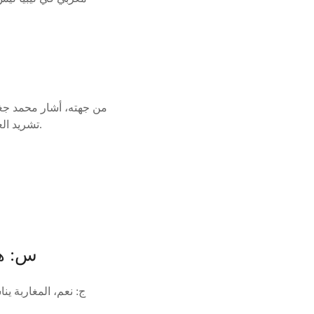
من جهته، أشار محمد جغل
تشريد العديد من المغاربة، نظرًا لاستحالة تحملهم لهذه الرسوم الباهظة في الوضع الاقتصادي الحالي للبلد.
س: هل
ج: نعم، المغاربة ي