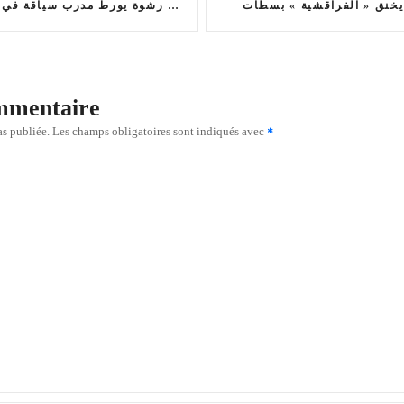
يخنق « الفراقشية » بسطات
مكناس: مبلغ 600 درهم رشوة يورط مدرب سياقة في رصيف الصحافة
ommentaire
as publiée.
Les champs obligatoires sont indiqués avec