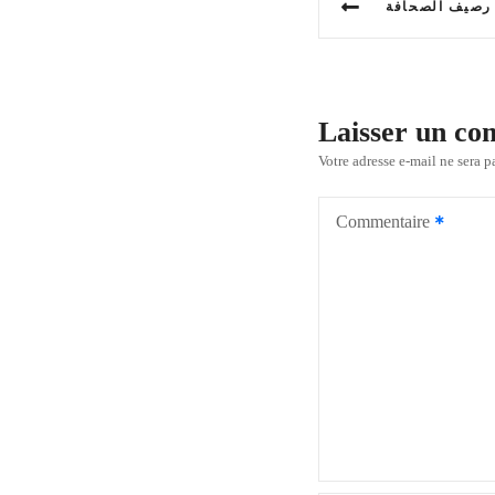
a
v
i
Laisser un c
g
Votre adresse e-mail ne sera p
a
Commentaire
t
i
o
n
d
e