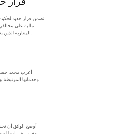
قرار حك
تضمن قرار جديد لحكومة
المغاربة الذين يعيشون في ليبيا بشكل غير قانوني وناشدوا السلطات المغربية بالتدخل لمساعدتهم في هذا الصدد.
أعرب محمد حسن ال
وخدماتها المرتبطة به
مغربي في ليبيا ليس