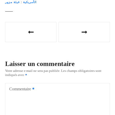
الأمريكية
|
غيثة مزور
N
a
v
i
Laisser un commentaire
g
Votre adresse e-mail ne sera pas publiée.
Les champs obligatoires sont
indiqués avec
a
t
Commentaire
i
o