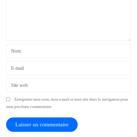
n
d
e
l
Nom
’
a
E-mail
r
Site web
t
Enregistrer mon nom, mon e-mail et mon site dans le navigateur pour
i
mon prochain commentaire.
c
l