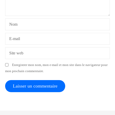
e
l
Nom
’
a
E-mail
r
Site web
t
Enregistrer mon nom, mon e-mail et mon site dans le navigateur pour
i
mon prochain commentaire.
c
l
e