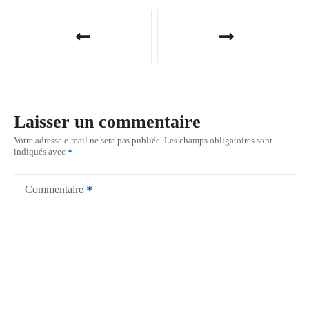
N
a
v
i
Laisser un commentaire
g
Votre adresse e-mail ne sera pas publiée.
Les champs obligatoires sont
indiqués avec
a
t
Commentaire
i
o
n
d