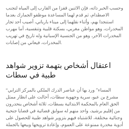
وحسب الخبر ذاته، فإن الاثنين قفزا من القارب إلى المياه لتجنب
الاصطدام، ثم قدم لهما المساعدة موظفو الجمارك بعدما
استنجدا بهم، وأثناء نقلهما إلى ميناء بارباتي، أصيب أحد تجار
المخدرات، وهو مواطن مغربي، بسكتة قلبية وتنفسية، أما مهرب
المخدرات الآخر، وهو من الجنسية الإسبانية وله تاريخ في تهريب
المخدرات، فيعاني من إصابات.
اعتقال أشخاص بتهمة تزوير شواهد
طبية في سطات
“المساء” ورد بها أن عناصر الدرك الملكي بالمركز الترابي
مشرع بن عبو، سرية وجهوية سطات، أحالت على انظار ممثل
الحق العام بالمحكمة الابتدائية بسطات، ثلاثة أشخاص ينحدرون
من إقليم برشيد، واحد منهم له سوابق قضائية في قضايا جنحية
وجنائية مختلفة، للاشتباه فيهم بتزوير شواهد طبية للحصول على
أدوية مخدرة ممنوعة على العموم، وإعادة ترويجها وبيعها بالجملة