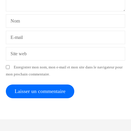
e
l
Nom
’
a
E-mail
r
Site web
t
Enregistrer mon nom, mon e-mail et mon site dans le navigateur pour
i
mon prochain commentaire.
c
l
e