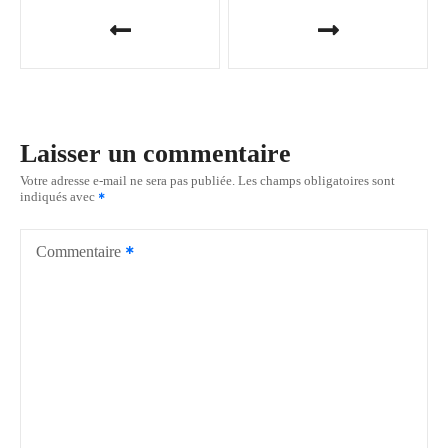
N
a
v
i
Laisser un commentaire
g
Votre adresse e-mail ne sera pas publiée.
Les champs obligatoires sont
indiqués avec
a
t
Commentaire
i
o
n
d