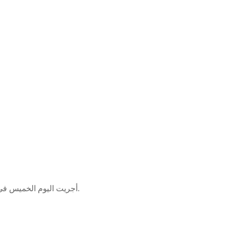
أجريت اليوم الخميس في كوالالمبور قرعة الدور الثالث من التصفيات الآسيوية المؤهلة لكأس العالم 2026 في كرة القدم.