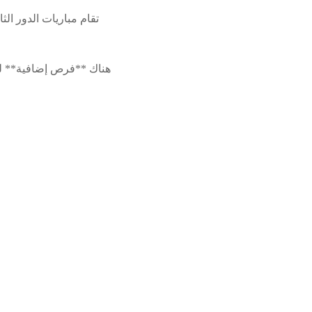
هناك **فرص إضافية** لل