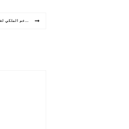
الدعم الملكي لغزة يلقى إشادة من هيئة الأغلبية
بنكيران يثير الجدل: هل يعتبر دعم استيراد ا