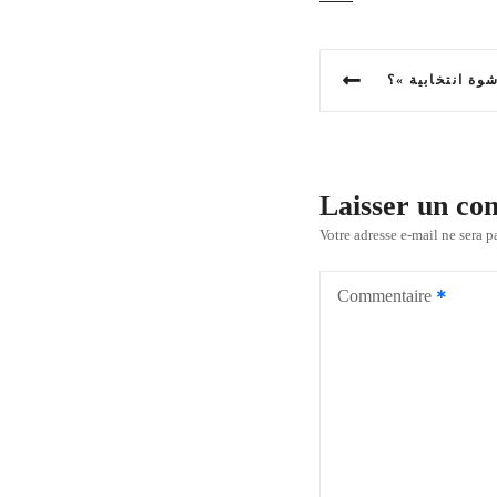
N
a
v
i
Laisser un c
g
Votre adresse e-mail ne sera p
a
Commentaire
t
i
o
n