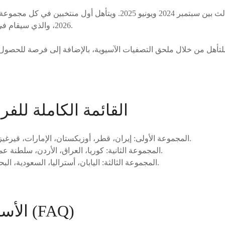
تقام مباريات الدور الثالث بين سبتمبر 2024 ويونيو 2025. ويتأهل أول
2026، والذي سيقام في أمريكا وكندا والمكسيك.
تأهل من خلال ملحق التصفيات الآسيوية، بالإضافة إلى فرصة للحصول
القائمة الكاملة للفر
المجموعة الأولى: إيران، قطر، أوزبكستان، الإمارات، قيرغيزستان، كوريا الشمالية.
المجموعة الثانية: كوريا، العراق، الأردن، سلطنة عمان، فلسطين، الكويت.
المجموعة الثالثة: اليابان، أستراليا، السعودية، البحرين، الصين، أندونيسيا.
الأسئلة المتكررة (FAQ)