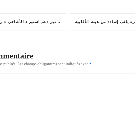
لأضاحي « رشوة انتخابية »؟ MAJORITY CRITICISMS
ommentaire
as publiée.
Les champs obligatoires sont indiqués avec