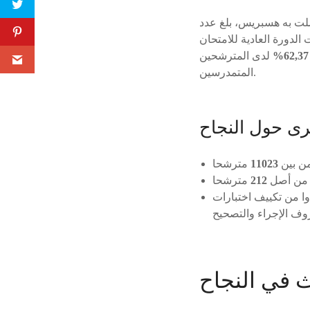
صلت به هسبريس، بلغ عدد
لدورة العادية للامتحان
62,37%
لدى المترشحين
المتمدرسين.
رى حول النجاح
ن بين
11023
 من أصل
212
ا من تكييف اختبارات
ث في النجاح