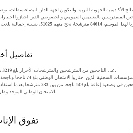
ح الأكاديمية الجهوية للتربية والتكوين لجهة الدار البيضاء-سطات، تو
 المتمدرسين بالتعليمين العمومي والخصوصي الذين اجتازوا اختبارات ا
يا لهذا الموسم،
84614 مترشحا
، نجح منهم
51025
، بنسبة إجمالية بلغت
تفاصيل أخ
مترشحا.
عدد الناجحين من المترشحين والمترشحات الأحرار بلغ
3219
م
لمؤسسات السجنية الذين اجتازوا الامتحان الوطني بلغ
74
ناجحا وناجحة
جحين في وضعية إعاقة بلغ
149
ناجحا من بين
233
مترشحا بعدما استفادو
الامتحان الوطني الموحد وظروف الإجراء والتصحيح.
تفوق الإنا