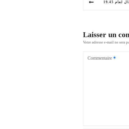
ام 19.45
a
v
i
Laisser un c
g
Votre adresse e-mail ne sera p
a
Commentaire
t
i
o
n
d
e