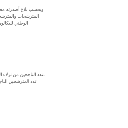
وبحسب بلاغ أصدرته مصال
المترشحات والمترشحين
الوطني للبكالور
مترشحا.
عدد الناجحين من نزلاء ا
عدد المترشحين النا