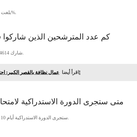
بلغت نسبة النجاح العامة 62,37%.
كم عدد المترشحين الذين شاركوا ف
شارك 84614 مترشحا في الامتحانات.
عمال نظافة بالقصر الكبير: احتجاجات تشعل الشارع!
اقرأ أيضا
متى ستجرى الدورة الاستدراكية لامتحانا
ستجرى الدورة الاستدراكية أيام 10 و11 و12 و13 يوليوز 2024.