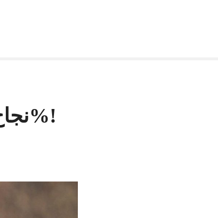
نجاح « الباك » في جهة البيضاء يفوق 62%!