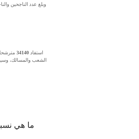
وبلغ عدد الناجحين والن
استفاد
34140
مترشحا و
الشعب والمسالك، وسيتم
ما هي نسبة 