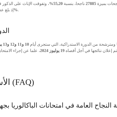
اجحات بميزة
27885
ناجحا، بنسبة
55,20%
، وتفوقت الإناث على الذكور 
.
67,76%
إذ بلغ ع
الدو
مترشحة من الدورة الاستدراكية، التي ستجرى أيام
10 و11 و12 و13 يوليوز 2024
 إعلان نتائجها في أجل أقصاه
19 يوليوز 2024
، علما عن إجراء الامتح
الأسئلة الشائعة (FAQ)
النجاح العامة في امتحانات الباكالوريا بجهة