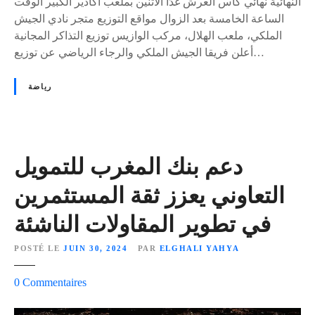
النهائية نهائي كأس العرش غدًا الاثنين بملعب أكادير الكبير الوقت
ت
ن
الساعة الخامسة بعد الزوال مواقع التوزيع متجر نادي الجيش
ف
ه
الملكي، ملعب الهلال، مركب الوازيس توزيع التذاكر المجانية
ا
ا
أعلن فريقا الجيش الملكي والرجاء الرياضي عن توزيع…
ص
ئ
ي
ي
رياضة
ل
:
ث
ا
م
ل
ن
ر
ن
ج
دعم بنك المغرب للتمويل
ه
ا
التعاوني يعزز ثقة المستثمرين
ا
ء
ئ
و
في تطوير المقاولات الناشئة
ي
ا
«
ل
POSTÉ LE
JUIN 30, 2024
PAR
ELGHALI YAHYA
ج
ي
ي
s
0
Commentaires
و
ش
u
ر
ي