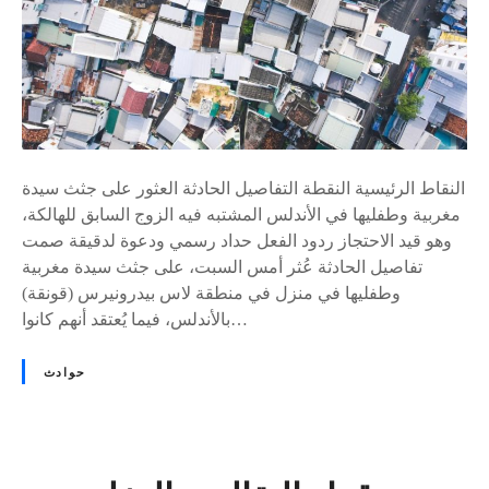
ق
ث
ص
و
ة
ر
ا
ع
ل
ل
ك
ى
ا
ج
النقاط الرئيسية النقطة التفاصيل الحادثة العثور على جثث سيدة
م
ث
مغربية وطفليها في الأندلس المشتبه فيه الزوج السابق للهالكة،
ل
ث
وهو قيد الاحتجاز ردود الفعل حداد رسمي ودعوة لدقيقة صمت
ة
ض
تفاصيل الحادثة عُثر أمس السبت، على جثث سيدة مغربية
د
وطفليها في منزل في منطقة لاس بيدرونيرس (قونقة)
م
بالأندلس، فيما يُعتقد أنهم كانوا…
غ
ر
حوادث
ب
ي
ة
و
ط