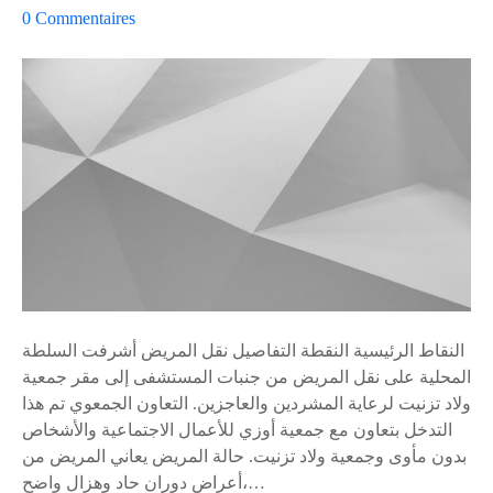
ق
s
0
Commentaires
ع
u
r
»
ت
إ
د
ل
خ
ى
ل
ت
ع
ش
ا
ج
ج
ي
ل
ع
ل
«
ل
النقاط الرئيسية النقطة التفاصيل نقل المريض أشرفت السلطة
س
ح
المحلية على نقل المريض من جنبات المستشفى إلى مقر جمعية
ل
ر
ولاد تزنيت لرعاية المشردين والعاجزين. التعاون الجمعوي تم هذا
ط
ي
التدخل بتعاون مع جمعية أوزي للأعمال الاجتماعية والأشخاص
ا
ة
بدون مأوى وجمعية ولاد تزنيت. حالة المريض يعاني المريض من
ت
ا
أعراض دوران حاد وهزال واضح،…
ل