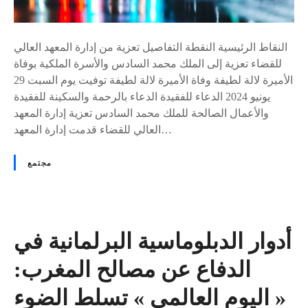
أ
س
س
ت
ر
ث
النقاط الرئيسية النقطة التفاصيل تعزية من إدارة المعهد العالي
ة
م
للقضاء تعزية إلى الملك محمد السادس والأسرة الملكية بوفاة
ا
ر
الأميرة لالة لطيفة وفاة الأميرة لالة لطيفة توفيت يوم السبت 29
ل
ي
يونيو 2024 الدعاء للفقيدة الدعاء بالرحمة والسكينة للفقيدة
م
ن
والأعمال الصالحة للملك محمد السادس تعزية إدارة المعهد
ل
ف
العالي للقضاء قدمت إدارة المعهد…
ك
ي
ي
ت
مجتمع
ة
ط
م
و
ن
ي
إ
ر
د
أدوار الدبلوماسية البرلمانية في
ا
ا
ل
الدفاع عن مصالح المغرب:
ر
م
ة
« اليوم العالمي » تسلط الضوء
ق
م