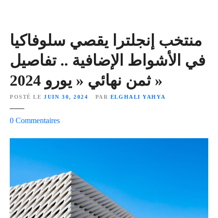
ق
ى
ت
ع
منتخب إنجلترا يقصي سلوفاكيا
ا
في الأشواط الإضافية .. تفاصيل
ز
ي
ثمن نهائي « يورو 2024 »
ا
ل
POSTÉ LE
JUIN 30, 2024
PAR
ELGHALI YAHYA
د
ا
s
0
Commentaires
ك
u
ي
r
م
ن
ت
خ
ب
إ