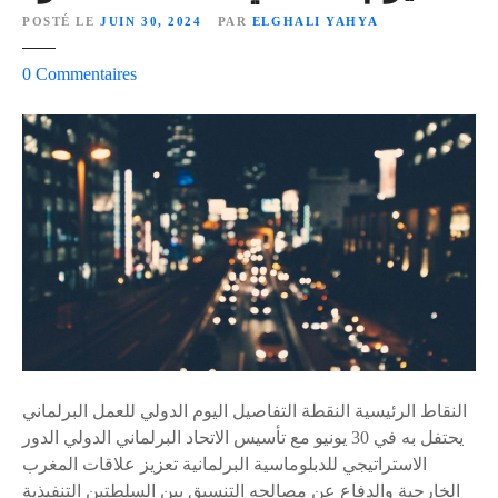
ا
ع
POSTÉ LE
JUIN 30, 2024
PAR
ELGHALI YAHYA
و
ه
ل
د
s
0
Commentaires
ا
ا
u
ت
ل
r
ا
ق
أ
ل
ض
د
ن
ا
و
ا
ء
ا
ش
ر
ئ
ا
ة
ل
د
ب
ل
النقاط الرئيسية النقطة التفاصيل اليوم الدولي للعمل البرلماني
و
يحتفل به في 30 يونيو مع تأسيس الاتحاد البرلماني الدولي الدور
م
الاستراتيجي للدبلوماسية البرلمانية تعزيز علاقات المغرب
ا
الخارجية والدفاع عن مصالحه التنسيق بين السلطتين التنفيذية