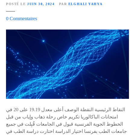
POSTÉ LE
JUIN 30, 2024
PAR
ELGHALI YAHYA
ة
و
s
0
Commentaires
ت
u
و
r
ا
ط
ج
ا
ه
ل
أ
ب
ل
ة
م
م
ا
غ
ن
ر
ي
ب
ا
ي
ف
النقاط الرئيسية النقطة الوصف أعلى معدل 19.19 على 20 في
ة
ي
امتحانات الباكالوريا تكريم خاص رحلة ذهاب وإياب من قبل
تُ
ر
الخطوط الجوية الفرنسية قبول في الجامعات قُبِلت في جميع
كَ
ب
جامعات الطب بفرنسا اختيار الدراسة اختارت دراسة الطب في
رَ