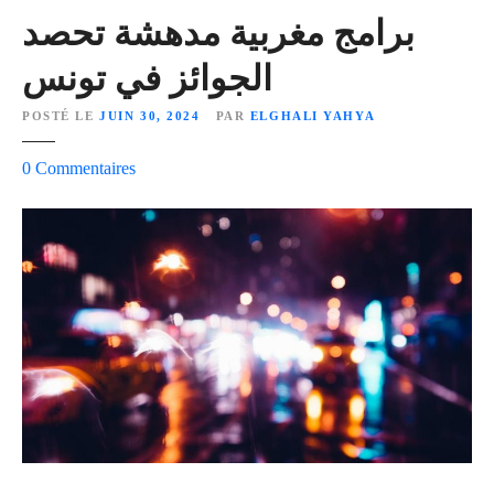
ا
برامج مغربية مدهشة تحصد
ع
الجوائز في تونس
ب
ي
POSTÉ LE
JUIN 30, 2024
PAR
ELGHALI YAHYA
ن
ف
s
0
Commentaires
ي
u
ا
r
ل
ب
ب
ر
ط
ا
و
م
ل
ج
ة
م
ا
غ
ل
ر
م
ب
غ
ي