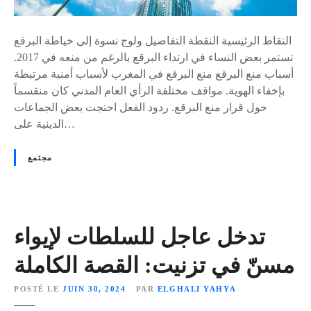
ل
ج
ض
ل
و
النقاط الرئيسية النقطة التفاصيل ولوج نسوة إلى خياطة البرقع
ق
ء
تستمر بعض النساء في ارتداء البرقع بالرغم من منعه في 2017.
ف
أسباب منع البرقع منع البرقع في المغرب لأسباب أمنية مرتبطة
ز
بإخفاء الهوية. مواقف مختلفة الرأي العام المدني كان منقسماً
ة
حول قرار منع البرقع. ردود الفعل احتجت بعض الجماعات
:
الدينية على…
م
ن
مجتمع
م
ن
ع
«
تدخل عاجل للسلطات لإيواء
ا
مسنّ في تزنيت: القصة الكاملة
ل
ب
POSTÉ LE
JUIN 30, 2024
PAR
ELGHALI YAHYA
ر