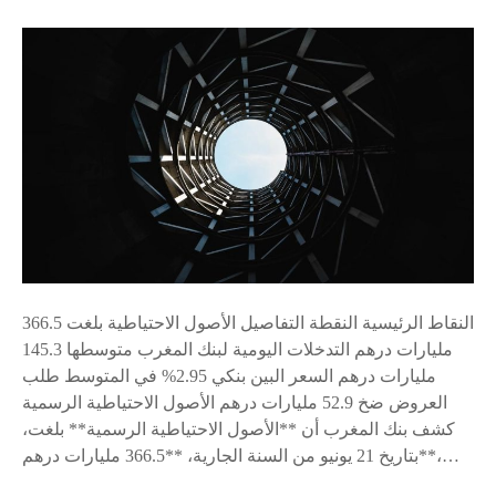
u
ت
r
و
ا
ن
ر
س
ت
ف
ا
ع
م
ل
ح
و
النقاط الرئيسية النقطة التفاصيل الأصول الاحتياطية بلغت 366.5
ظ
مليارات درهم التدخلات اليومية لبنك المغرب متوسطها 145.3
ب
مليارات درهم السعر البين بنكي 2.95% في المتوسط طلب
ن
العروض ضخ 52.9 مليارات درهم الأصول الاحتياطية الرسمية
س
كشف بنك المغرب أن **الأصول الاحتياطية الرسمية** بلغت،
ب
بتاريخ 21 يونيو من السنة الجارية، **366.5 مليارات درهم**،…
ة
5