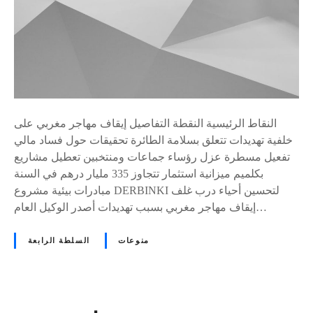
ي
ف
م
غ
ر
ب
ي
النقاط الرئيسية النقطة التفاصيل إيقاف مهاجر مغربي على
يُ
خلفية تهديدات تتعلق بسلامة الطائرة تحقيقات حول فساد مالي
ح
تفعيل مسطرة عزل رؤساء جماعات ومنتخبين تعطيل مشاريع
د
بكلميم ميزانية استثمار تتجاوز 335 مليار درهم في السنة
ث
مبادرات بيئية مشروع DERBINKI لتحسين أحياء درب غلف
ف
إيقاف مهاجر مغربي بسبب تهديدات أصدر الوكيل العام…
و
ض
منوعات
السلطة الرابعة
ى
ف
ي
م