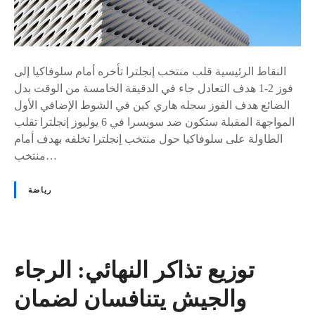
ن
ج
ل
ت
النقاط الرئيسية قلب منتخب إنجلترا تأخره أمام سلوفاكيا إلى
ر
فوز 2-1 هدف التعادل جاء في الدقيقة الخامسة من الوقت بدل
ا
الضائع هدف الفوز سجله هاري كين في الشوط الإضافي الأول
ي
المواجهة المقبلة ستكون ضد سويسرا في 6 يوليوز إنجلترا تقلب
ق
الطاولة على سلوفاكيا حول منتخب إنجلترا تخلفه بهدف أمام
ص
منتخب…
ي
س
رياضة
ل
و
ف
ا
ك
توزيع تذاكر النهائي: الرجاء
ي
والجيش يتنافسان لضمان
ا
ف