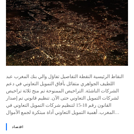
r
و
ت
د
2
ن
ع
0
ا
م
2
ف
ب
4
س
ن
ا
ك
»
ن
ا
ل
ل
ض
م
م
غ
النقاط الرئيسية النقطة التفاصيل تفاؤل والي بنك المغرب عبد
ا
ر
اللطيف الجواهري متفائل بآفاق التمويل التعاوني في دعم
ن
ب
الشركات الناشئة. التراخيص الممنوحة تم منح ثلاثة تراخيص
م
ل
لشركات التمويل التعاوني حتى الآن. تنظيم قانوني تم إصدار
ك
ل
القانون رقم 18-15 لتنظيم شركات التمويل التعاوني في
ا
ت
المغرب. أهمية التمويل التعاوني أداة مبتكرة لجمع الأموال…
ن
م
ك
و
اقتصاد
ي