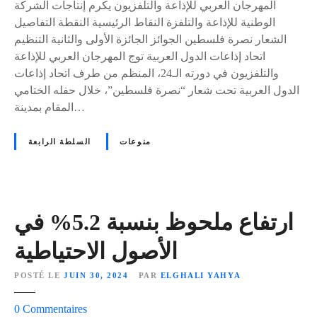
ر
المهرجان العربي للإذاعة والتلفزيون يكرم إنتاجات الشركة
ة
ب
الوطنية للإذاعة والتلفزة النقاط الرئيسية النقطة التفاصيل
م
ي
الشعار نصرة فلسطين الجوائز الجائزة الأولى والثانية التنظيم
د
ة
اتحاد إذاعات الدول العربية توج المهرجان العربي للإذاعة
ه
والتلفزيون في دورته الـ24، المنظم من طرف اتحاد إذاعات
ش
الدول العربية تحت شعار “نصرة فلسطين”، خلال حفله الختامي
ة
المقام بمدينة…
ت
ح
منوعات
السلطة الرابعة
ص
د
ا
ل
ج
ارتفاع ملحوظ بنسبة 5.2% في
و
الأصول الاحتياطية
ا
ئ
POSTÉ LE
JUIN 30, 2024
PAR
ELGHALI YAHYA
ز
ف
s
0
Commentaires
ي