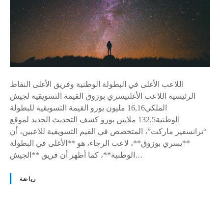
و
ق
ي
ت
ص
د
ر
اللاعب الأغلى في البطولة الوطنية وفريق الأغلى النقاط
ق
الرئيسية اللاعب الأغلىيسري بوزوق القيمة التسويقية لجيش
ا
الملكي16,16 مليون يورو القيمة التسويقية للبطولة
ئ
الوطنية132,5 ملايين يورو كشف التحديث الجديد لموقع
م
“ترانسفير ماركت”، المتخصص في القيم التسويقية للاعبين، أن
ة
**يسري بوزوق**، لاعب الرجاء، هو **الأغلى في البطولة
أ
الوطنية**، كما أظهر أن فريق **الجيش…
غ
ل
رياضة
ى
ا
ل
ل