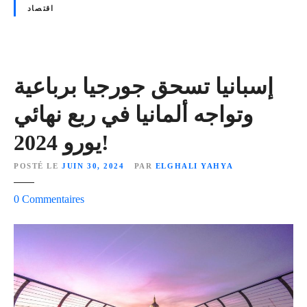
اقتصاد
.
2
%
ف
ي
إسبانيا تسحق جورجيا برباعية
ا
وتواجه ألمانيا في ربع نهائي
ل
أ
يورو 2024!
ص
و
POSTÉ LE
JUIN 30, 2024
PAR
ELGHALI YAHYA
ل
ا
s
0
Commentaires
ل
u
ا
r
ح
إ
ت
س
ي
ب
ا
ا