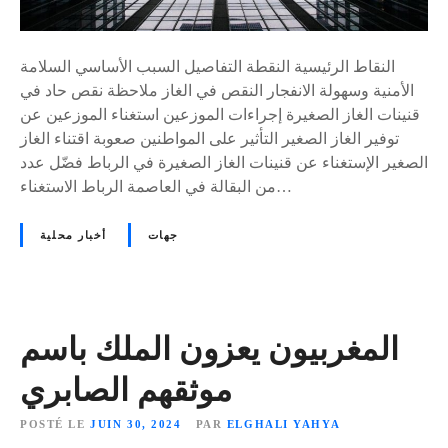
ق
ت
ا
س
ل
ا
النقاط الرئيسية النقطة التفاصيل السبب الأساسي السلامة
ي
ؤ
الأمنية وسهولة الانفجار النقص في الغاز ملاحظة نقص حاد في
ن
ل
قنينات الغاز الصغيرة إجراءات الموزعين استغناء الموزعين عن
ب
ا
توفير الغاز الصغير التأثير على المواطنين صعوبة اقتناء الغاز
ا
ت
الصغير الإستغناء عن قنينات الغاز الصغيرة في الرباط فضّل عدد
ل
ه
من البقالة في العاصمة الرباط الاستغناء…
ت
ا
خ
م
جهات
أخبار محلية
ل
ة
ي
ع
ن
«
المغربيون يعزون الملك باسم
موثقهم الصابري
ا
ل
POSTÉ LE
JUIN 30, 2024
PAR
ELGHALI YAHYA
ب