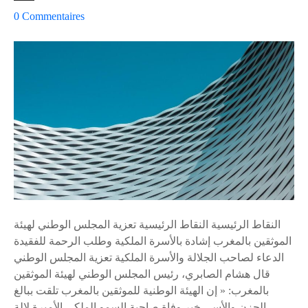
و
s
0
Commentaires
ط
u
ا
r
ا
ا
ل
ل
ص
م
غ
غ
ي
ر
ر
ب
ة
ي
و
»
ن
ف
ي
ي
النقاط الرئيسية النقاط الرئيسية تعزية المجلس الوطني لهيئة
ع
أ
الموثقين بالمغرب إشادة بالأسرة الملكية وطلب الرحمة للفقيدة
ز
ح
الدعاء لصاحب الجلالة والأسرة الملكية تعزية المجلس الوطني
و
ي
قال هشام الصابري، رئيس المجلس الوطني لهيئة الموثقين
ن
ا
بالمغرب: « إن الهيئة الوطنية للموثقين بالمغرب تلقت ببالغ
ا
ء
الحزن والأسى خبر وفاة صاحبة السمو الملكي الأميرة لالة