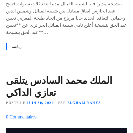
ا
بنشيخة مديرا فنيا لشبيبة القبائل مدة العقد ثلاث سنوات فسخ
د
ئ
عقد الحارس اتفاق متبادل بين شبيبة القبائل وشمس الدين
ر
ر
رحماني التعاقد الجديد جايا مرباح من اتحاد طنجة المغربي تعيين
ي
ة
عبد الحق بنشيخة أعلن نادي شبيبة القبائل الجزائري عن **تعيين
ب
عبد الحق بنشيخة**…
ا
ت
رياضة
ش
ب
ي
ب
ة
الملك محمد السادس يتلقى
ا
تعازي الداكي
ل
ق
POSTÉ LE
JUIN 30, 2024
PAR
ELGHALI YAHYA
ب
ا
s
0
Commentaires
ئ
u
ل
r