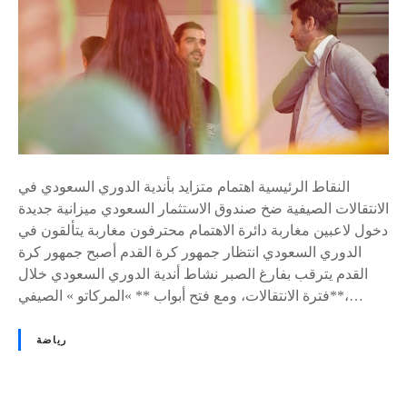
ا
ن
ع
ج
ع
و
ن
م
م
ا
ص
ل
ا
م
ل
غ
ح
النقاط الرئيسية اهتمام متزايد بأندية الدوري السعودي في
ر
ا
الانتقالات الصيفية ضخ صندوق الاستثمار السعودي ميزانية جديدة
ب
ل
دخول لاعبين مغاربة دائرة الاهتمام محترفون مغاربة يتألقون في
ي
م
الدوري السعودي انتظار جمهور كرة القدم أصبح جمهور كرة
ة
غ
القدم يترقب بفارغ الصبر نشاط أندية الدوري السعودي خلال
ت
ر
فترة الانتقالات، ومع فتح أبواب ** »المركاتو » الصيفي**،…
ج
ب
ذ
:
رياضة
ب
«
ا
ه
ا