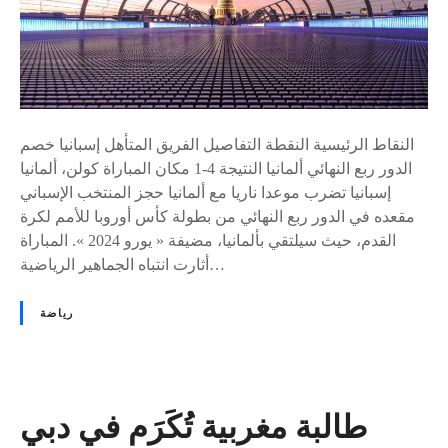
ط
ن
ي
ي
ة
ا
ت
س
ح
النقاط الرئيسية النقطة التفاصيل الفريق المتأهل إسبانيا خصم
ق
الدور ربع النهائي ألمانيا النتيجة 4-1 مكان المباراة كولن، ألمانيا
ج
إسبانيا تضرب موعدا ناريا مع ألمانيا حجز المنتخب الإسباني
و
مقعده في الدور ربع النهائي من بطولة كأس أوروبا للأمم لكرة
ر
القدم، حيث سيلتقي بألمانيا، مضيفة « يورو 2024 ». المباراة
ج
أثارت انتباه الجماهير الرياضية…
ي
ا
رياضة
ب
ر
ب
ا
ع
طالبة مغربية تُكَرَم في دبي
ي