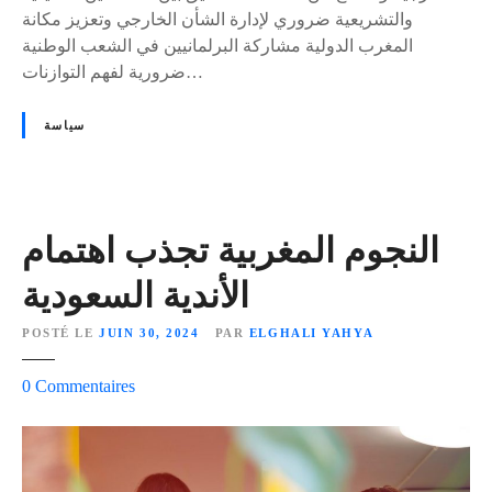
س
والتشريعية ضروري لإدارة الشأن الخارجي وتعزيز مكانة
ي
المغرب الدولية مشاركة البرلمانيين في الشعب الوطنية
ة
ضرورية لفهم التوازنات…
ا
ل
سياسة
ب
ر
ل
م
ا
النجوم المغربية تجذب اهتمام
ن
الأندية السعودية
ي
ة
POSTÉ LE
JUIN 30, 2024
PAR
ELGHALI YAHYA
ف
ي
s
0
Commentaires
ا
u
ل
r
د
ا
ف
ل