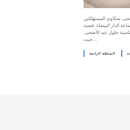
أضحى. شكاوى المستهلكين
ازعات القانونية أكثر من 2500 ملف قضائي لجماعة الدار البيضاء. قضية
نين بمناسبة حلول عيد الأضحى،
حيث…
ت
السلطة الرابعة
D
e
v
i