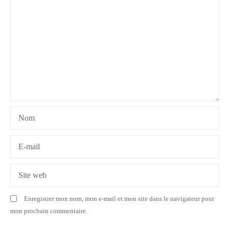
i
o
n
d
e
l
Nom
’
a
E-mail
r
Site web
t
Enregistrer mon nom, mon e-mail et mon site dans le navigateur pour
i
mon prochain commentaire.