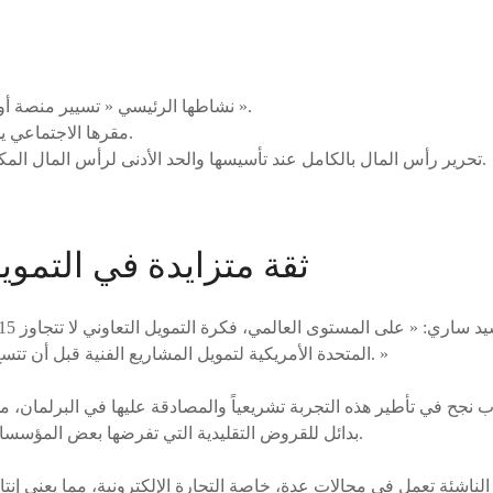
نشاطها الرئيسي « تسيير منصة أو أكثر للتمويل التعاوني ».
مقرها الاجتماعي يجب أن يكون بالمغرب.
تحرير رأس المال بالكامل عند تأسيسها والحد الأدنى لرأس المال المكتتب به 300 ألف درهم.
ثقة متزايدة في التمويل
المتحدة الأمريكية لتمويل المشاريع الفنية قبل أن تتسع لتشمل مشاريع متنوعة. »
 نجح في تأطير هذه التجربة تشريعياً والمصادقة عليها في البرلمان، م
بدائل للقروض التقليدية التي تفرضها بعض المؤسسات البنكية بشروط قاسية.
لناشئة تعمل في مجالات عدة، خاصة التجارة الإلكترونية، مما يعني إن