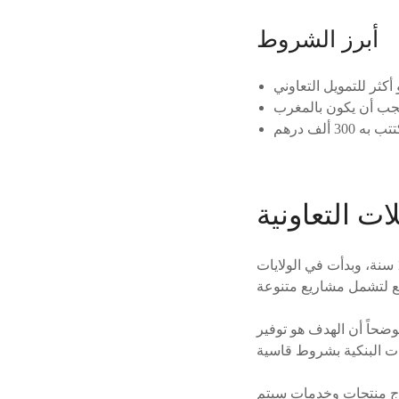
أبرز الشروط
ات التعاونية
قال المحلل المالي رشيد ساري: « على المستوى العالمي، فكرة التمويل التعاوني لا تتجاوز 15 سنة، وبدأت في الولايات
وضحاً أن الهدف هو توفير
تاج منتجات وخدمات سيتم