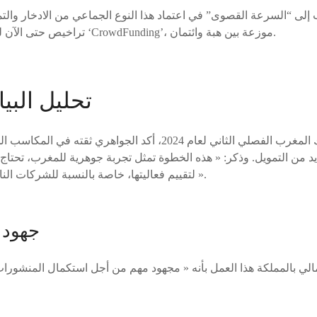
 إلى “السرعة القصوى” في اعتماد هذا النوع الجماعي من الادخار والتم
تراخيص حتى الآن لشركات التمويل التعاوني ‘CrowdFunding’، موزعة بين هبة وائتمان.
تحليل البيا
وفي اجتماع مجلس بنك المغرب الفصلي الثاني لعام 2024، أكد الجواهر
د من التمويل. وذكر: « هذه الخطوة تمثل تجربة جوهرية للمغرب، تحتاج 
لتقييم فعاليتها، خاصة بالنسبة للشركات الناشئة والمقاولات الصغرى ».
جهود ا
 بالمملكة هذا العمل بأنه « مجهود مهم من أجل استكمال المنشورات ال