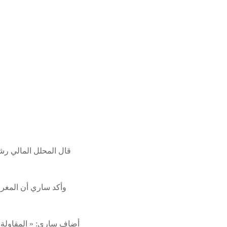
وأكد ساري أن المغرب
أضاف ساري: « المقاولة ا