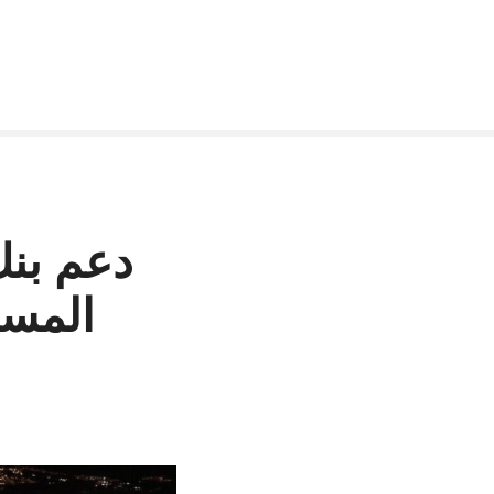
دعم بنك
المست