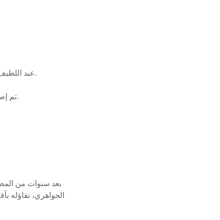
عبد اللطيف الجواهري متفائل بآفاق التمويل التعاوني في دعم الشركات الناشئة.
تم إصدار القانون رقم 18-15 لتنظيم شركات التمويل التعاوني في المغرب.
الجواهري، تفاؤله بآف