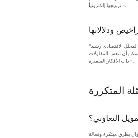
ترويجها إلكترونياً ».
راخيص ودلالاتها
“التراخيص الممنوحة دليل على الثقة الكبيرة المتزايدة في التمويلات التعاونية بالمغرب”، يخلص المحلل الاقتصادي رشيد
 يمكن أن تنعش المقاولات
ذات الأفكار المتميزة ».
مويل التعاوني؟